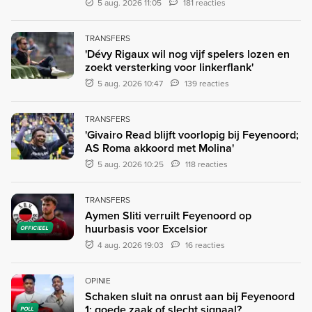
5 aug. 2026 11:05
181 reacties
TRANSFERS
'Dévy Rigaux wil nog vijf spelers lozen en
zoekt versterking voor linkerflank'
5 aug. 2026 10:47
139 reacties
TRANSFERS
'Givairo Read blijft voorlopig bij Feyenoord;
AS Roma akkoord met Molina'
5 aug. 2026 10:25
118 reacties
TRANSFERS
Aymen Sliti verruilt Feyenoord op
huurbasis voor Excelsior
OFFICIEEL
4 aug. 2026 19:03
16 reacties
OPINIE
Schaken sluit na onrust aan bij Feyenoord
1: goede zaak of slecht signaal?
POLL