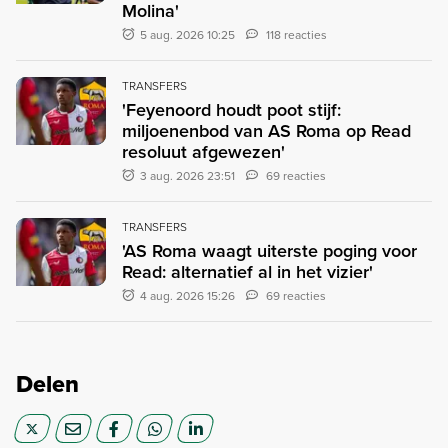
Molina'
5 aug. 2026 10:25
118 reacties
TRANSFERS
'Feyenoord houdt poot stijf:
miljoenenbod van AS Roma op Read
resoluut afgewezen'
3 aug. 2026 23:51
69 reacties
TRANSFERS
'AS Roma waagt uiterste poging voor
Read: alternatief al in het vizier'
4 aug. 2026 15:26
69 reacties
Delen