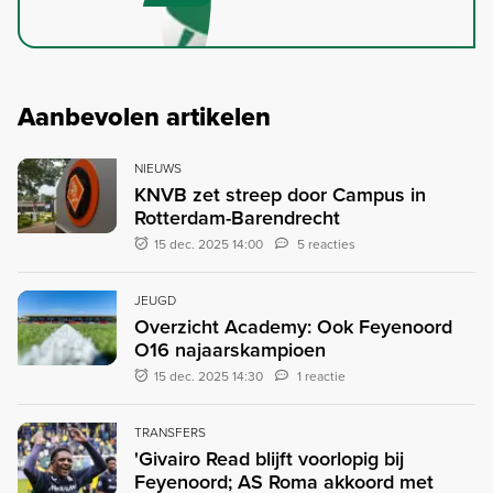
Aanbevolen artikelen
NIEUWS
KNVB zet streep door Campus in
Rotterdam-Barendrecht
15 dec. 2025 14:00
5 reacties
JEUGD
Overzicht Academy: Ook Feyenoord
O16 najaarskampioen
15 dec. 2025 14:30
1 reactie
TRANSFERS
'Givairo Read blijft voorlopig bij
Feyenoord; AS Roma akkoord met