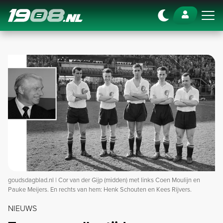
Navigation
goudsdagblad.nl | Cor van der Gijp (midden) met links Coen Moulijn en
Pauke Meijers. En rechts van hem: Henk Schouten en Kees Rijvers.
NIEUWS