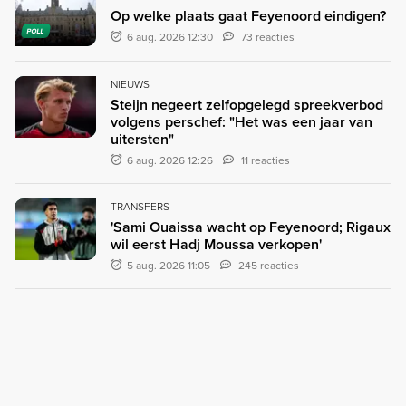
Op welke plaats gaat Feyenoord eindigen?
POLL
6 aug. 2026 12:30
73 reacties
NIEUWS
Steijn negeert zelfopgelegd spreekverbod
volgens perschef: "Het was een jaar van
uitersten"
6 aug. 2026 12:26
11 reacties
TRANSFERS
'Sami Ouaissa wacht op Feyenoord; Rigaux
wil eerst Hadj Moussa verkopen'
5 aug. 2026 11:05
245 reacties