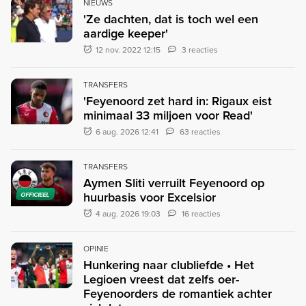
NIEUWS
'Ze dachten, dat is toch wel een
aardige keeper'
12 nov. 2022 12:15
3 reacties
TRANSFERS
'Feyenoord zet hard in: Rigaux eist
minimaal 33 miljoen voor Read'
6 aug. 2026 12:41
63 reacties
TRANSFERS
Aymen Sliti verruilt Feyenoord op
huurbasis voor Excelsior
OFFICIEEL
4 aug. 2026 19:03
16 reacties
OPINIE
Hunkering naar clubliefde • Het
Legioen vreest dat zelfs oer-
Feyenoorders de romantiek achter