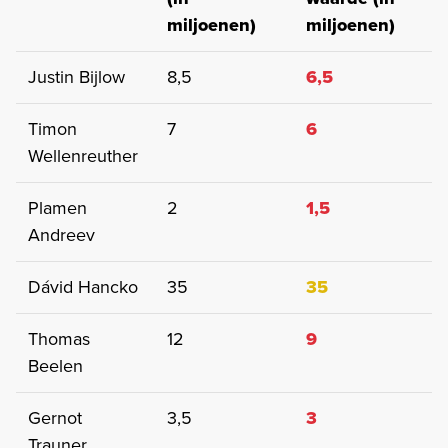
miljoenen)
miljoenen)
Justin Bijlow
8,5
6,5
Timon
7
6
Wellenreuther
Plamen
2
1,5
Andreev
Dávid Hancko
35
35
Thomas
12
9
Beelen
Gernot
3,5
3
Trauner