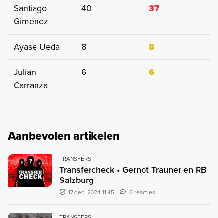
Santiago
40
37
Gimenez
Ayase Ueda
8
8
Julian
6
6
Carranza
Aanbevolen artikelen
TRANSFERS
Transfercheck • Gernot Trauner en RB
Salzburg
17 dec. 2024 11:45
6 reacties
TRANSFERS