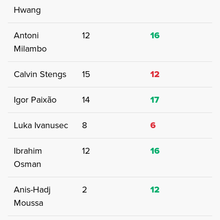
Hwang
Antoni
12
16
Milambo
Calvin Stengs
15
12
Igor Paixão
14
17
Luka Ivanusec
8
6
Ibrahim
12
16
Osman
Anis-Hadj
2
12
Moussa