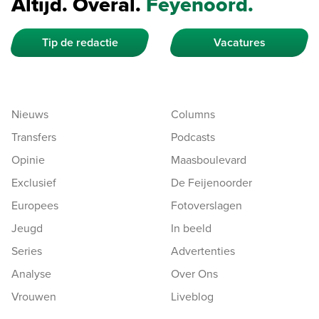
Altijd. Overal.
Feyenoord.
Tip de redactie
Vacatures
Nieuws
Columns
Transfers
Podcasts
Opinie
Maasboulevard
Exclusief
De Feijenoorder
Europees
Fotoverslagen
Jeugd
In beeld
Series
Advertenties
Analyse
Over Ons
Vrouwen
Liveblog