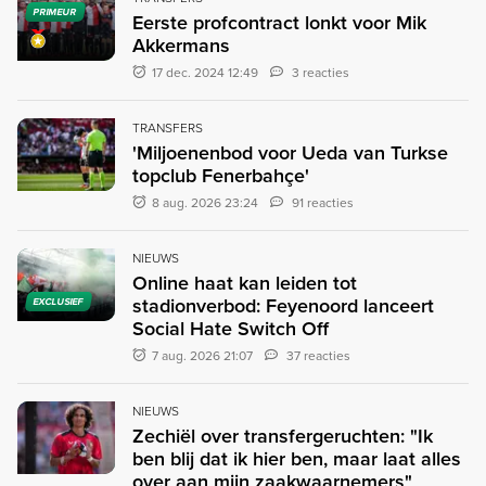
PRIMEUR
Eerste profcontract lonkt voor Mik
Akkermans
17 dec. 2024 12:49
3 reacties
TRANSFERS
'Miljoenenbod voor Ueda van Turkse
topclub Fenerbahçe'
8 aug. 2026 23:24
91 reacties
NIEUWS
Online haat kan leiden tot
stadionverbod: Feyenoord lanceert
EXCLUSIEF
Social Hate Switch Off
7 aug. 2026 21:07
37 reacties
NIEUWS
Zechiël over transfergeruchten: "Ik
ben blij dat ik hier ben, maar laat alles
over aan mijn zaakwaarnemers"