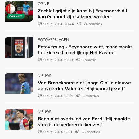
OPINIE
Zechiël grijpt zijn kans bij Feyenoord: dit
kan én moet zijn seizoen worden
EXCLUSIEF
9 aug. 2026 20:44
24 reacties
FOTOVERSLAGEN
Fotoverslag • Feyenoord wint, maar maakt
het zichzelf moeilijk op Het Kasteel
9 aug. 2026 19:08
1 reactie
NIEUWS
Van Bronckhorst ziet 'jonge Gio' in nieuwe
aanvoerder Valente: "Blijf vooral jezelf"
9 aug. 2026 18:24
8 reacties
NIEUWS
Been niet overtuigd van Ferri: ‘Hij maakte
steeds de verkeerde keuzes"
9 aug. 2026 15:21
55 reacties