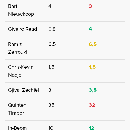
Bart
4
3
Nieuwkoop
Givairo Read
0,8
4
Ramiz
6,5
6,5
Zerrouki
Chris-Kévin
1,5
1,5
Nadje
Gjivai Zechiël
3
3,5
Quinten
35
32
Timber
In-Beom
10
12