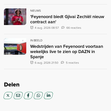
NIEUWS
'Feyenoord biedt Gjivai Zechiël nieuw
contract aan'
4 aug. 2026 08:57
66 reacties
IN BEELD
Wedstrijden van Feyenoord voortaan
wekelijks live te zien op DAZN in
Spanje
6 aug. 2026 21:50
5 reacties
Delen