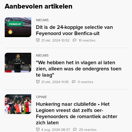
Aanbevolen artikelen
NIEUWS
PRIMEUR
Dit is de 24-koppige selectie van
Feyenoord voor Benfica-uit
21 okt. 2024 10:52
10 reacties
NIEUWS
"We hebben het in vlagen al laten
zien, alleen was de ondergrens toen
te laag"
21 okt. 2024 11:05
0 reacties
OPINIE
Hunkering naar clubliefde • Het
Legioen vreest dat zelfs oer-
Feyenoorders de romantiek achter
zich laten
4 aug. 2026 08:37
25 reacties