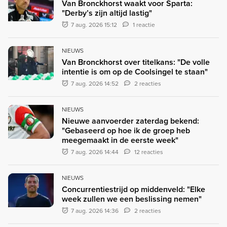
Van Bronckhorst waakt voor Sparta:
"Derby’s zijn altijd lastig"
7 aug. 2026 15:12
1 reactie
NIEUWS
Van Bronckhorst over titelkans: "De volle
intentie is om op de Coolsingel te staan"
7 aug. 2026 14:52
2 reacties
NIEUWS
Nieuwe aanvoerder zaterdag bekend:
"Gebaseerd op hoe ik de groep heb
meegemaakt in de eerste week"
7 aug. 2026 14:44
12 reacties
NIEUWS
Concurrentiestrijd op middenveld: "Elke
week zullen we een beslissing nemen"
7 aug. 2026 14:36
2 reacties