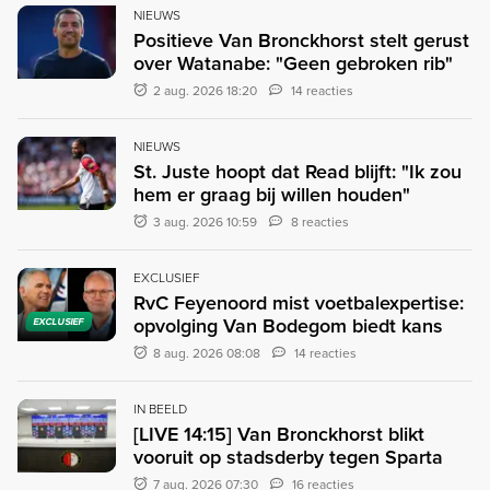
NIEUWS
Positieve Van Bronckhorst stelt gerust
over Watanabe: "Geen gebroken rib"
2 aug. 2026 18:20
14 reacties
NIEUWS
St. Juste hoopt dat Read blijft: "Ik zou
hem er graag bij willen houden"
3 aug. 2026 10:59
8 reacties
EXCLUSIEF
RvC Feyenoord mist voetbalexpertise:
opvolging Van Bodegom biedt kans
EXCLUSIEF
8 aug. 2026 08:08
14 reacties
IN BEELD
[LIVE 14:15] Van Bronckhorst blikt
vooruit op stadsderby tegen Sparta
7 aug. 2026 07:30
16 reacties