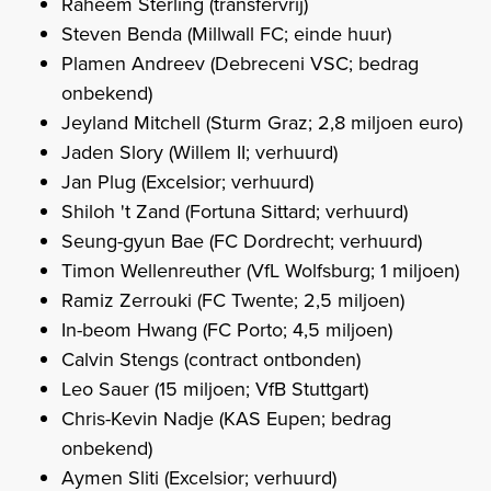
Raheem Sterling (transfervrij)
Steven Benda (Millwall FC; einde huur)
Plamen Andreev (Debreceni VSC; bedrag
onbekend)
Jeyland Mitchell (Sturm Graz; 2,8 miljoen euro)
Jaden Slory (Willem II; verhuurd)
Jan Plug (Excelsior; verhuurd)
Shiloh 't Zand (Fortuna Sittard; verhuurd)
Seung-gyun Bae (FC Dordrecht; verhuurd)
Timon Wellenreuther (VfL Wolfsburg; 1 miljoen)
Ramiz Zerrouki (FC Twente; 2,5 miljoen)
In-beom Hwang (FC Porto; 4,5 miljoen)
Calvin Stengs (contract ontbonden)
Leo Sauer (15 miljoen; VfB Stuttgart)
Chris-Kevin Nadje (KAS Eupen; bedrag
onbekend)
Aymen Sliti (Excelsior; verhuurd)