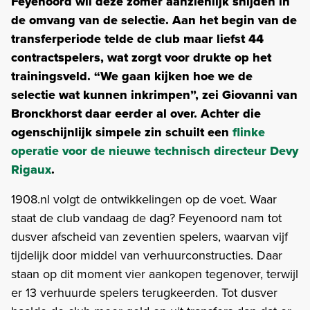
Feyenoord wil deze zomer aanzienlijk snijden in
de omvang van de selectie. Aan het begin van de
transferperiode telde de club maar liefst 44
contractspelers, wat zorgt voor drukte op het
trainingsveld.
“We gaan kijken hoe we de
selectie wat kunnen inkrimpen”, zei Giovanni van
Bronckhorst daar eerder al over. Achter die
ogenschijnlijk simpele zin schuilt een
flinke
operatie voor de nieuwe technisch directeur Devy
Rigaux
.
1908.nl volgt de ontwikkelingen op de voet. Waar
staat de club vandaag de dag? Feyenoord nam tot
dusver afscheid van zeventien spelers, waarvan vijf
tijdelijk door middel van verhuurconstructies. Daar
staan op dit moment vier aankopen tegenover, terwijl
er 13 verhuurde spelers terugkeerden. Tot dusver