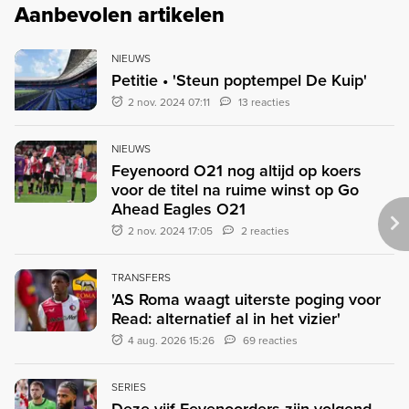
Aanbevolen artikelen
NIEUWS
Petitie • 'Steun poptempel De Kuip'
2 nov. 2024 07:11
13 reacties
NIEUWS
Feyenoord O21 nog altijd op koers
voor de titel na ruime winst op Go
Ahead Eagles O21
2 nov. 2024 17:05
2 reacties
TRANSFERS
'AS Roma waagt uiterste poging voor
Read: alternatief al in het vizier'
4 aug. 2026 15:26
69 reacties
SERIES
Deze vijf Feyenoorders zijn volgend