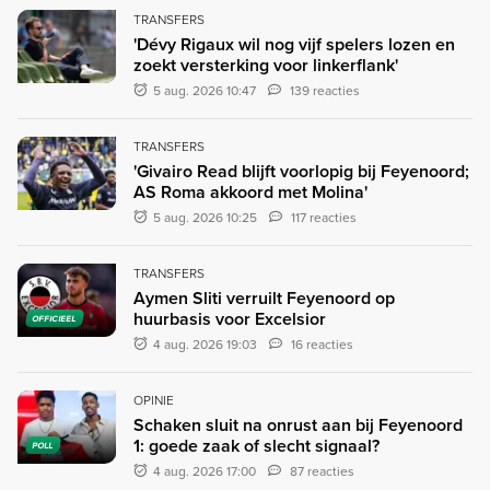
TRANSFERS
'Dévy Rigaux wil nog vijf spelers lozen en
zoekt versterking voor linkerflank'
5 aug. 2026 10:47
139 reacties
TRANSFERS
'Givairo Read blijft voorlopig bij Feyenoord;
AS Roma akkoord met Molina'
5 aug. 2026 10:25
117 reacties
TRANSFERS
Aymen Sliti verruilt Feyenoord op
huurbasis voor Excelsior
OFFICIEEL
4 aug. 2026 19:03
16 reacties
OPINIE
Schaken sluit na onrust aan bij Feyenoord
1: goede zaak of slecht signaal?
POLL
4 aug. 2026 17:00
87 reacties