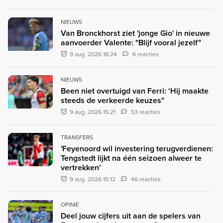
NIEUWS
Van Bronckhorst ziet 'jonge Gio' in nieuwe
aanvoerder Valente: "Blijf vooral jezelf"
9 aug. 2026 18:24
6 reacties
NIEUWS
Been niet overtuigd van Ferri: ‘Hij maakte
steeds de verkeerde keuzes"
9 aug. 2026 15:21
53 reacties
TRANSFERS
'Feyenoord wil investering terugverdienen:
Tengstedt lijkt na één seizoen alweer te
vertrekken'
9 aug. 2026 15:12
46 reacties
OPINIE
Deel jouw cijfers uit aan de spelers van