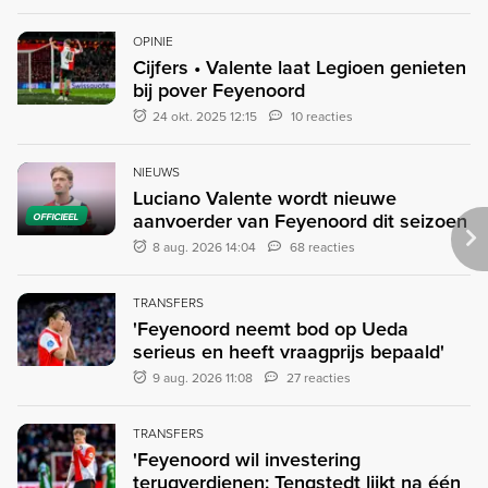
OPINIE
Cijfers • Valente laat Legioen genieten
bij pover Feyenoord
24 okt. 2025 12:15
10 reacties
NIEUWS
Luciano Valente wordt nieuwe
aanvoerder van Feyenoord dit seizoen
OFFICIEEL
8 aug. 2026 14:04
68 reacties
TRANSFERS
'Feyenoord neemt bod op Ueda
serieus en heeft vraagprijs bepaald'
9 aug. 2026 11:08
27 reacties
TRANSFERS
'Feyenoord wil investering
terugverdienen: Tengstedt lijkt na één