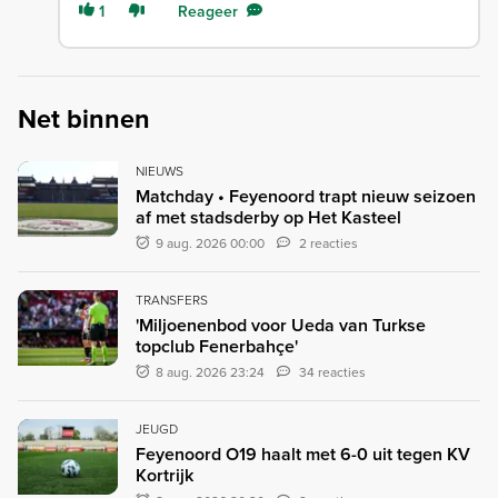
1
Reageer
Net binnen
NIEUWS
Matchday • Feyenoord trapt nieuw seizoen
af met stadsderby op Het Kasteel
9 aug. 2026 00:00
2 reacties
TRANSFERS
'Miljoenenbod voor Ueda van Turkse
topclub Fenerbahçe'
8 aug. 2026 23:24
34 reacties
JEUGD
Feyenoord O19 haalt met 6-0 uit tegen KV
Kortrijk