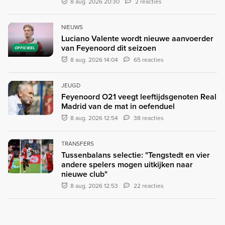
8 aug. 2026 20:30
2 reacties
NIEUWS
Luciano Valente wordt nieuwe aanvoerder
van Feyenoord dit seizoen
OFFICIEEL
8 aug. 2026 14:04
65 reacties
JEUGD
Feyenoord O21 veegt leeftijdsgenoten Real
Madrid van de mat in oefenduel
8 aug. 2026 12:54
38 reacties
TRANSFERS
Tussenbalans selectie: "Tengstedt en vier
andere spelers mogen uitkijken naar
nieuwe club"
8 aug. 2026 12:53
22 reacties