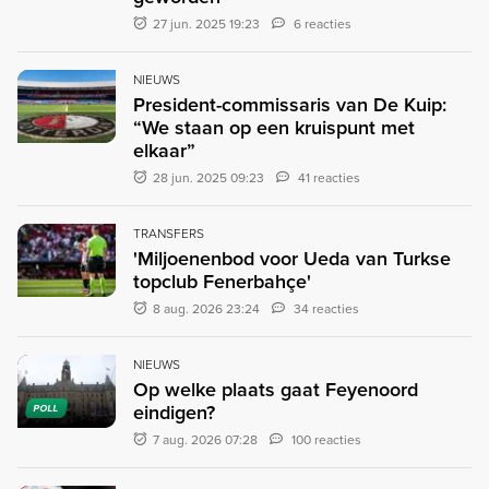
27 jun. 2025 19:23
6 reacties
NIEUWS
President-commissaris van De Kuip:
“We staan op een kruispunt met
elkaar”
28 jun. 2025 09:23
41 reacties
TRANSFERS
'Miljoenenbod voor Ueda van Turkse
topclub Fenerbahçe'
8 aug. 2026 23:24
34 reacties
NIEUWS
Op welke plaats gaat Feyenoord
eindigen?
POLL
7 aug. 2026 07:28
100 reacties