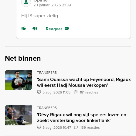
23 januari 2026 21:39
Hij IS super zielig
Reageer
Net binnen
TRANSFERS
'Sami Ouaissa wacht op Feyenoord; Rigaux
wil eerst Hadj Moussa verkopen'
5 aug. 2026 11:05
181 reacties
TRANSFERS
'Dévy Rigaux wil nog vijf spelers lozen en
zoekt versterking voor linkerflank'
5 aug. 2026 10:47
139 reacties