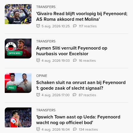
TRANSFERS
'Givairo Read blijft voorlopig bij Feyenoord;
AS Roma akkoord met Molina'
5 aug. 2026 10:25
117 reacties
TRANSFERS
Aymen Sliti verruilt Feyenoord op
huurbasis voor Excelsior
OFFICIEEL
4 aug. 2026 19:03
16 reacties
OPINIE
Schaken sluit na onrust aan bij Feyenoord
1: goede zaak of slecht signaal?
POLL
4 aug. 2026 17:00
87 reacties
TRANSFERS
'Ipswich Town aast op Ueda: Feyenoord
wacht nog op officieel bod'
4 aug. 2026 16:04
134 reacties