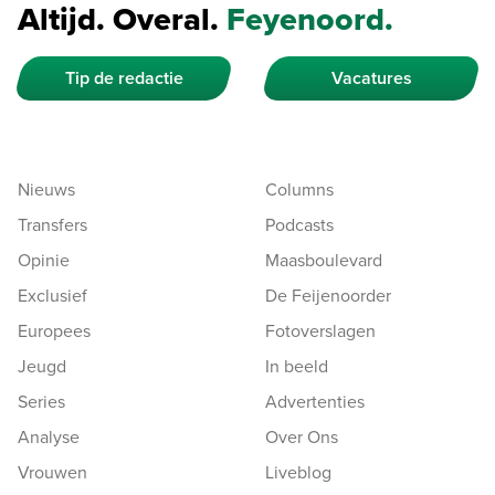
Altijd. Overal.
Feyenoord.
Tip de redactie
Vacatures
Nieuws
Columns
Transfers
Podcasts
Opinie
Maasboulevard
Exclusief
De Feijenoorder
Europees
Fotoverslagen
Jeugd
In beeld
Series
Advertenties
Analyse
Over Ons
Vrouwen
Liveblog