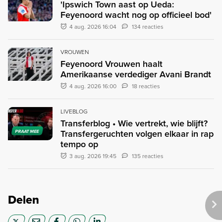
'Ipswich Town aast op Ueda:
Feyenoord wacht nog op officieel bod'
4 aug. 2026 16:04
134 reacties
VROUWEN
Feyenoord Vrouwen haalt
Amerikaanse verdediger Avani Brandt
4 aug. 2026 16:00
18 reacties
LIVEBLOG
Transferblog • Wie vertrekt, wie blijft?
Transfergeruchten volgen elkaar in rap
PRAAT MEE
tempo op
3 aug. 2026 19:45
135 reacties
Delen