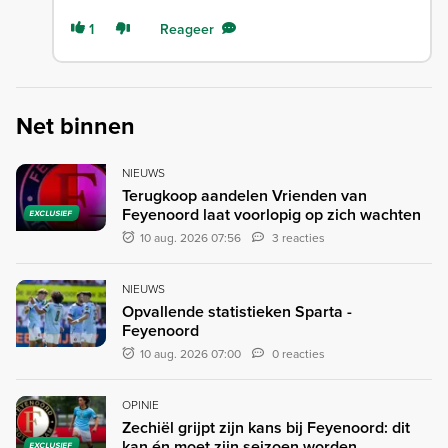
1
Reageer
Net binnen
NIEUWS
Terugkoop aandelen Vrienden van
Feyenoord laat voorlopig op zich wachten
EXCLUSIEF
10 aug. 2026 07:56
3 reacties
NIEUWS
Opvallende statistieken Sparta -
Feyenoord
10 aug. 2026 07:00
0 reacties
OPINIE
Zechiël grijpt zijn kans bij Feyenoord: dit
kan én moet zijn seizoen worden
EXCLUSIEF