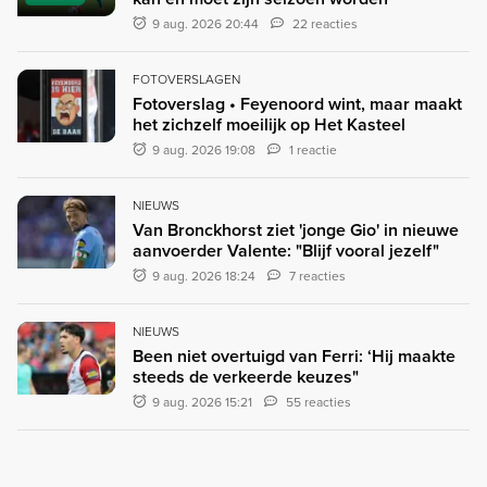
9 aug. 2026 20:44
22 reacties
FOTOVERSLAGEN
Fotoverslag • Feyenoord wint, maar maakt
het zichzelf moeilijk op Het Kasteel
9 aug. 2026 19:08
1 reactie
NIEUWS
Van Bronckhorst ziet 'jonge Gio' in nieuwe
aanvoerder Valente: "Blijf vooral jezelf"
9 aug. 2026 18:24
7 reacties
NIEUWS
Been niet overtuigd van Ferri: ‘Hij maakte
steeds de verkeerde keuzes"
9 aug. 2026 15:21
55 reacties