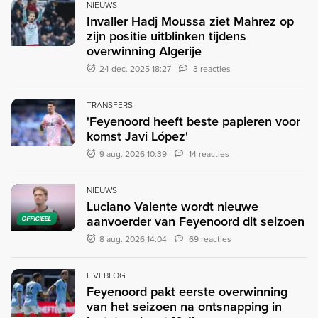
NIEUWS
Invaller Hadj Moussa ziet Mahrez op
zijn positie uitblinken tijdens
overwinning Algerije
24 dec. 2025 18:27
3 reacties
TRANSFERS
'Feyenoord heeft beste papieren voor
komst Javi López'
9 aug. 2026 10:39
14 reacties
NIEUWS
Luciano Valente wordt nieuwe
aanvoerder van Feyenoord dit seizoen
OFFICIEEL
8 aug. 2026 14:04
69 reacties
LIVEBLOG
Feyenoord pakt eerste overwinning
van het seizoen na ontsnapping in