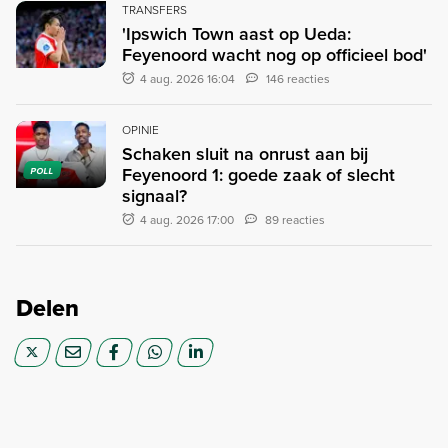
TRANSFERS
'Ipswich Town aast op Ueda:
Feyenoord wacht nog op officieel bod'
4 aug. 2026 16:04
146 reacties
OPINIE
Schaken sluit na onrust aan bij
Feyenoord 1: goede zaak of slecht
POLL
signaal?
4 aug. 2026 17:00
89 reacties
Delen