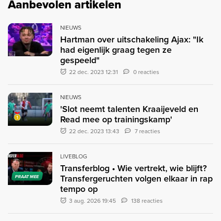
Aanbevolen artikelen
NIEUWS
Hartman over uitschakeling Ajax: "Ik
had eigenlijk graag tegen ze
gespeeld"
22 dec. 2023 12:31
0 reacties
NIEUWS
'Slot neemt talenten Kraaijeveld en
Read mee op trainingskamp'
22 dec. 2023 13:43
7 reacties
LIVEBLOG
Transferblog • Wie vertrekt, wie blijft?
Transfergeruchten volgen elkaar in rap
PRAAT MEE
tempo op
3 aug. 2026 19:45
138 reacties