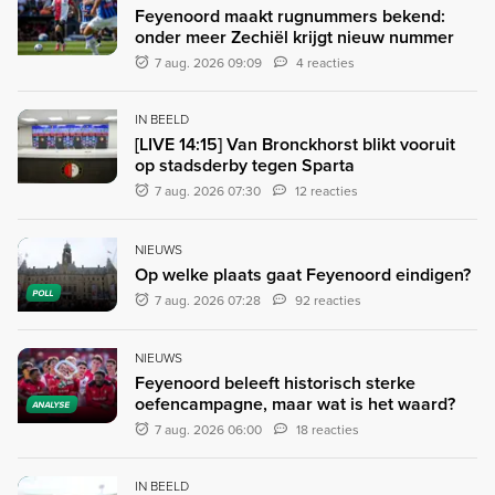
Feyenoord maakt rugnummers bekend:
onder meer Zechiël krijgt nieuw nummer
7 aug. 2026 09:09
4 reacties
IN BEELD
[LIVE 14:15] Van Bronckhorst blikt vooruit
op stadsderby tegen Sparta
7 aug. 2026 07:30
12 reacties
NIEUWS
Op welke plaats gaat Feyenoord eindigen?
POLL
7 aug. 2026 07:28
92 reacties
NIEUWS
Feyenoord beleeft historisch sterke
oefencampagne, maar wat is het waard?
ANALYSE
7 aug. 2026 06:00
18 reacties
IN BEELD