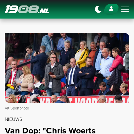
Navigation
VK Sportphoto
NIEUWS
Van Dop: "Chris Woerts