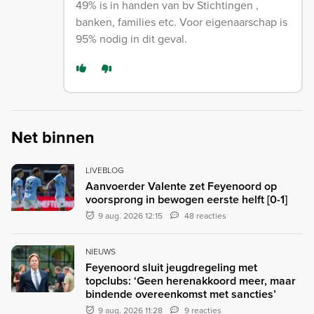
49% is in handen van bv Stichtingen ,
banken, families etc. Voor eigenaarschap is
95% nodig in dit geval.
Net binnen
LIVEBLOG
Aanvoerder Valente zet Feyenoord op
voorsprong in bewogen eerste helft [0-1]
9 aug. 2026 12:15
48 reacties
NIEUWS
Feyenoord sluit jeugdregeling met
topclubs: ‘Geen herenakkoord meer, maar
bindende overeenkomst met sancties’
9 aug. 2026 11:28
9 reacties