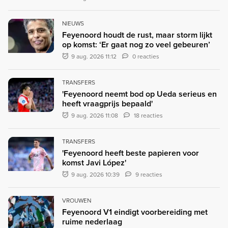
NIEUWS
Feyenoord houdt de rust, maar storm lijkt
op komst: ‘Er gaat nog zo veel gebeuren’
9 aug. 2026 11:12
0 reacties
TRANSFERS
'Feyenoord neemt bod op Ueda serieus en
heeft vraagprijs bepaald'
9 aug. 2026 11:08
18 reacties
TRANSFERS
'Feyenoord heeft beste papieren voor
komst Javi López'
9 aug. 2026 10:39
9 reacties
VROUWEN
Feyenoord V1 eindigt voorbereiding met
ruime nederlaag