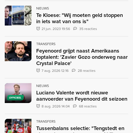
NIEUWS
Te Kloese: "Wij moeten geld stoppen
in iets wat van ons is"
21 jun. 2023 19:56
35 reacties
TRANSFERS
Feyenoord grijpt naast Amerikaans
toptalent: 'Zavier Gozo onderweg naar
Crystal Palace'
7 aug. 2026 12:16
28 reacties
NIEUWS
Luciano Valente wordt nieuwe
aanvoerder van Feyenoord dit seizoen
OFFICIEEL
8 aug. 2026 14:04
68 reacties
TRANSFERS
Tussenbalans selectie: "Tengstedt en