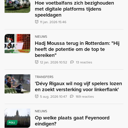
Hoe voetbalfans zich bezighouden
met digitale platforms tijdens
speeldagen
11 jan. 2026 15:46
NIEUWS
Hadj Moussa terug in Rotterdam: "Hij
heeft de potentie om de top te
bereiken"
12 jan. 2026 10:52
13 reacties
TRANSFERS
'Dévy Rigaux wil nog vijf spelers lozen
en zoekt versterking voor linkerflank'
5 aug. 2026 10:47
169 reacties
NIEUWS
Op welke plaats gaat Feyenoord
eindigen?
POLL