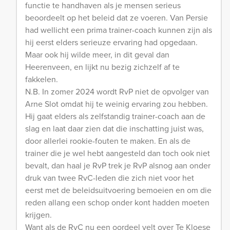
functie te handhaven als je mensen serieus
beoordeelt op het beleid dat ze voeren. Van Persie
had wellicht een prima trainer-coach kunnen zijn als
hij eerst elders serieuze ervaring had opgedaan.
Maar ook hij wilde meer, in dit geval dan
Heerenveen, en lijkt nu bezig zichzelf af te
fakkelen.
N.B. In zomer 2024 wordt RvP niet de opvolger van
Arne Slot omdat hij te weinig ervaring zou hebben.
Hij gaat elders als zelfstandig trainer-coach aan de
slag en laat daar zien dat die inschatting juist was,
door allerlei rookie-fouten te maken. En als de
trainer die je wel hebt aangesteld dan toch ook niet
bevalt, dan haal je RvP trek je RvP alsnog aan onder
druk van twee RvC-leden die zich niet voor het
eerst met de beleidsuitvoering bemoeien en om die
reden allang een schop onder kont hadden moeten
krijgen.
Want als de RvC nu een oordeel velt over Te Kloese