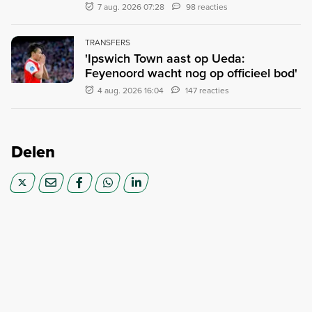
7 aug. 2026 07:28
98 reacties
TRANSFERS
'Ipswich Town aast op Ueda:
Feyenoord wacht nog op officieel bod'
4 aug. 2026 16:04
147 reacties
Delen