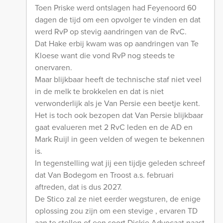
Toen Priske werd ontslagen had Feyenoord 60
dagen de tijd om een opvolger te vinden en dat
werd RvP op stevig aandringen van de RvC.
Dat Hake erbij kwam was op aandringen van Te
Kloese want die vond RvP nog steeds te
onervaren.
Maar blijkbaar heeft de technische staf niet veel
in de melk te brokkelen en dat is niet
verwonderlijk als je Van Persie een beetje kent.
Het is toch ook bezopen dat Van Persie blijkbaar
gaat evalueren met 2 RvC leden en de AD en
Mark Ruijl in geen velden of wegen te bekennen
is.
In tegenstelling wat jij een tijdje geleden schreef
dat Van Bodegom en Troost a.s. februari
aftreden, dat is dus 2027.
De Stico zal ze niet eerder wegsturen, de enige
oplossing zou zijn om een stevige , ervaren TD
aan te stellen of een soort Dickie Advocaat naast