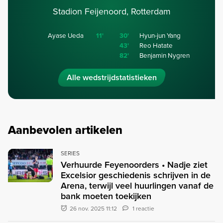
Stadion Feijenoord, Rotterdam
Ayase Ueda
11'
30'
Hyun-jun Yang
43'
Reo Hatate
82'
Benjamin Nygren
Alle wedstrijdstatistieken
Aanbevolen artikelen
SERIES
Verhuurde Feyenoorders • Nadje ziet
Excelsior geschiedenis schrijven in de
Arena, terwijl veel huurlingen vanaf de
bank moeten toekijken
26 nov. 2025 11:12
1 reactie