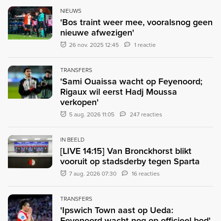
NIEUWS
'Bos traint weer mee, vooralsnog geen
nieuwe afwezigen'
26 nov. 2025 12:45
1 reactie
TRANSFERS
'Sami Ouaissa wacht op Feyenoord;
Rigaux wil eerst Hadj Moussa
verkopen'
5 aug. 2026 11:05
247 reacties
IN BEELD
[LIVE 14:15] Van Bronckhorst blikt
vooruit op stadsderby tegen Sparta
7 aug. 2026 07:30
16 reacties
TRANSFERS
'Ipswich Town aast op Ueda:
Feyenoord wacht nog op officieel bod'