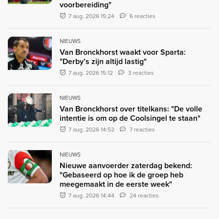
voorbereiding"
7 aug. 2026 15:24
6 reacties
NIEUWS
Van Bronckhorst waakt voor Sparta:
"Derby’s zijn altijd lastig"
7 aug. 2026 15:12
3 reacties
NIEUWS
Van Bronckhorst over titelkans: "De volle
intentie is om op de Coolsingel te staan"
7 aug. 2026 14:52
7 reacties
NIEUWS
Nieuwe aanvoerder zaterdag bekend:
"Gebaseerd op hoe ik de groep heb
meegemaakt in de eerste week"
7 aug. 2026 14:44
24 reacties