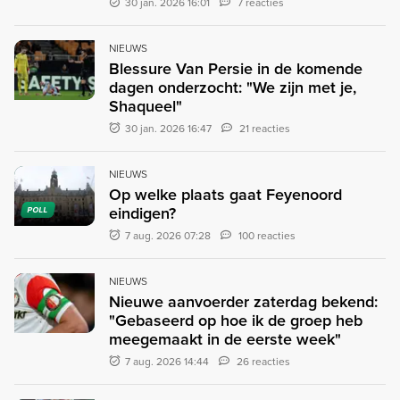
30 jan. 2026 16:01
7 reacties
NIEUWS
Blessure Van Persie in de komende
dagen onderzocht: "We zijn met je,
Shaqueel"
30 jan. 2026 16:47
21 reacties
NIEUWS
Op welke plaats gaat Feyenoord
eindigen?
POLL
7 aug. 2026 07:28
100 reacties
NIEUWS
Nieuwe aanvoerder zaterdag bekend:
"Gebaseerd op hoe ik de groep heb
meegemaakt in de eerste week"
7 aug. 2026 14:44
26 reacties