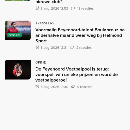
nieuwe club"
8 aug. 2026 12:53
18 reacties
TRANSFERS
Voormalig Feyenoord-talent Boulahrouz na
anderhalve maand weer weg bij Helmond
OFFICIEEL
Sport
8 aug. 2026 12:31
2 reacties
OPINIE
De Feyenoord Voetbalpool is terug:
voorspel, win unieke prijzen en word dé
voetbalgoeroe!
8 aug. 2026 12:30
9 reacties