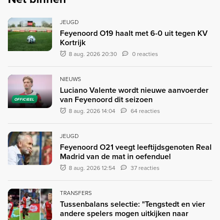
JEUGD
Feyenoord O19 haalt met 6-0 uit tegen KV
Kortrijk
8 aug. 2026 20:30
0 reacties
NIEUWS
Luciano Valente wordt nieuwe aanvoerder
van Feyenoord dit seizoen
OFFICIEEL
8 aug. 2026 14:04
64 reacties
JEUGD
Feyenoord O21 veegt leeftijdsgenoten Real
Madrid van de mat in oefenduel
8 aug. 2026 12:54
37 reacties
TRANSFERS
Tussenbalans selectie: "Tengstedt en vier
andere spelers mogen uitkijken naar