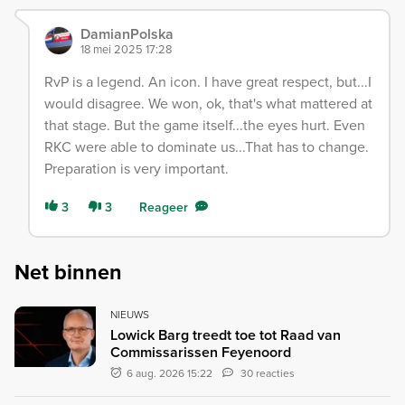
DamianPolska
18 mei 2025 17:28
RvP is a legend. An icon. I have great respect, but...I
would disagree. We won, ok, that's what mattered at
that stage. But the game itself...the eyes hurt. Even
RKC were able to dominate us...That has to change.
Preparation is very important.
3
3
Reageer
Net binnen
NIEUWS
Lowick Barg treedt toe tot Raad van
Commissarissen Feyenoord
6 aug. 2026 15:22
30 reacties