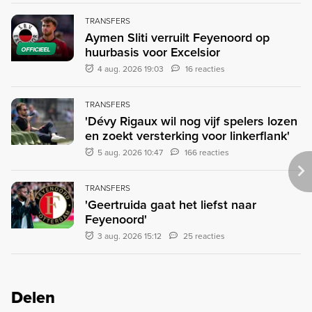
TRANSFERS
Aymen Sliti verruilt Feyenoord op
huurbasis voor Excelsior
OFFICIEEL
4 aug. 2026 19:03
16 reacties
TRANSFERS
'Dévy Rigaux wil nog vijf spelers lozen
en zoekt versterking voor linkerflank'
5 aug. 2026 10:47
166 reacties
TRANSFERS
'Geertruida gaat het liefst naar
Feyenoord'
3 aug. 2026 15:12
25 reacties
Delen