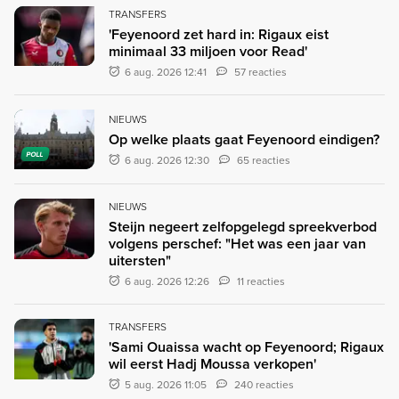
TRANSFERS
'Feyenoord zet hard in: Rigaux eist
minimaal 33 miljoen voor Read'
6 aug. 2026 12:41
57 reacties
NIEUWS
Op welke plaats gaat Feyenoord eindigen?
POLL
6 aug. 2026 12:30
65 reacties
NIEUWS
Steijn negeert zelfopgelegd spreekverbod
volgens perschef: "Het was een jaar van
uitersten"
6 aug. 2026 12:26
11 reacties
TRANSFERS
'Sami Ouaissa wacht op Feyenoord; Rigaux
wil eerst Hadj Moussa verkopen'
5 aug. 2026 11:05
240 reacties