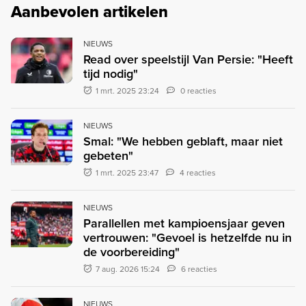
Aanbevolen artikelen
NIEUWS
Read over speelstijl Van Persie: "Heeft
tijd nodig"
1 mrt. 2025 23:24
0 reacties
NIEUWS
Smal: "We hebben geblaft, maar niet
gebeten"
1 mrt. 2025 23:47
4 reacties
NIEUWS
Parallellen met kampioensjaar geven
vertrouwen: "Gevoel is hetzelfde nu in
de voorbereiding"
7 aug. 2026 15:24
6 reacties
NIEUWS