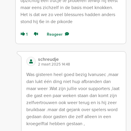
opzichtig een trucje te proberen terwijl hij eerst
maar eens zichzelf in de basis moet knokken.
Het is dat we zo veel blessures hadden anders
stond hij 6e in de pikorde
1
Reageer
schreudje
2 maart 2025 14:48
Was gisteren heel goed bezig Ivanusec ,maar
dan lukt één ding niet hup afbranden dan
maar weer .Wat zijn jullie voor supporters ,laat
die gast een paar weken staan dan komt zijn
zelfvertrouwen ook weer terug en is hij zeer
bruikbaar .maar dat gejank over spelers word
gedaan door gasten die zelf alleen in een
kroegelftal hebben gestaan ,