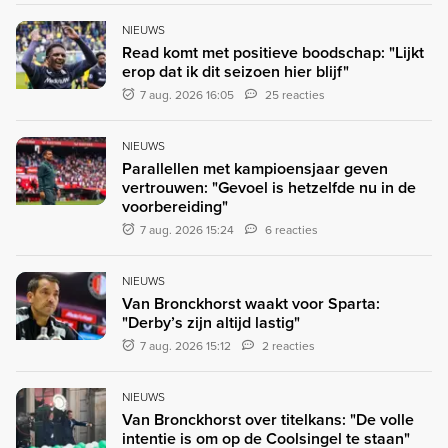
NIEUWS
Read komt met positieve boodschap: "Lijkt
erop dat ik dit seizoen hier blijf"
7 aug. 2026 16:05
25 reacties
NIEUWS
Parallellen met kampioensjaar geven
vertrouwen: "Gevoel is hetzelfde nu in de
voorbereiding"
7 aug. 2026 15:24
6 reacties
NIEUWS
Van Bronckhorst waakt voor Sparta:
"Derby’s zijn altijd lastig"
7 aug. 2026 15:12
2 reacties
NIEUWS
Van Bronckhorst over titelkans: "De volle
intentie is om op de Coolsingel te staan"