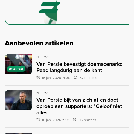
Aanbevolen artikelen
NIEUWS
Van Persie bevestigt doemscenario:
Read langdurig aan de kant
BEVESTIGD
16 jan. 2026 14:30
57 reacties
NIEUWS
Van Persie bijt van zich af en doet
oproep aan supporters: "Geloof niet
alles"
16 jan. 2026 15:31
96 reacties