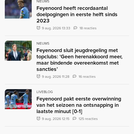
NIEUWS
Feyenoord heeft recordaantal
doelpogingen in eerste helft sinds
2023
9 aug. 2026 13:33
18 reacties
NIEUWS
Feyenoord sluit jeugdregeling met
topclubs: ‘Geen herenakkoord meer,
maar bindende overeenkomst met
sancties’
9 aug. 2026 11:28
16 reacties
LIVEBLOG
Feyenoord pakt eerste overwinning
van het seizoen na ontsnapping in
laatste minuut [0-1]
9 aug. 2026 12:15
125 reacties