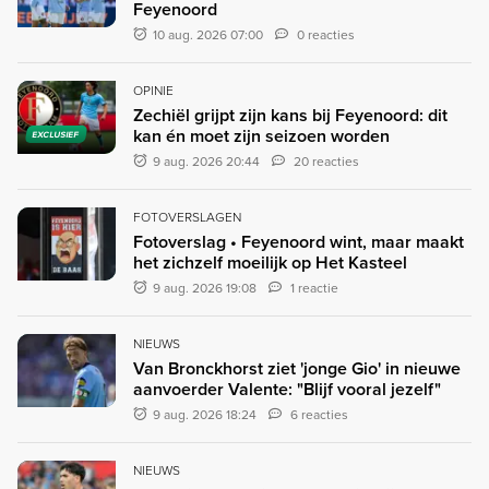
Feyenoord
10 aug. 2026 07:00
0 reacties
OPINIE
Zechiël grijpt zijn kans bij Feyenoord: dit
kan én moet zijn seizoen worden
EXCLUSIEF
9 aug. 2026 20:44
20 reacties
FOTOVERSLAGEN
Fotoverslag • Feyenoord wint, maar maakt
het zichzelf moeilijk op Het Kasteel
9 aug. 2026 19:08
1 reactie
NIEUWS
Van Bronckhorst ziet 'jonge Gio' in nieuwe
aanvoerder Valente: "Blijf vooral jezelf"
9 aug. 2026 18:24
6 reacties
NIEUWS