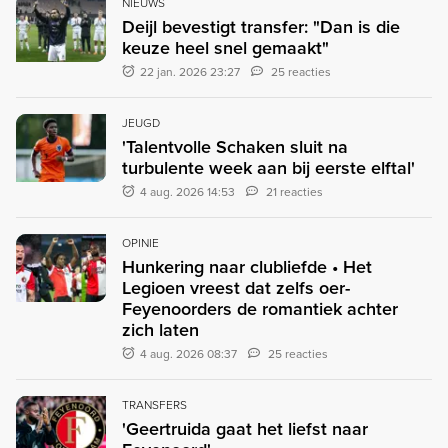
NIEUWS
Deijl bevestigt transfer: "Dan is die
keuze heel snel gemaakt"
22 jan. 2026 23:27
25 reacties
JEUGD
'Talentvolle Schaken sluit na
turbulente week aan bij eerste elftal'
4 aug. 2026 14:53
21 reacties
OPINIE
Hunkering naar clubliefde • Het
Legioen vreest dat zelfs oer-
Feyenoorders de romantiek achter
zich laten
4 aug. 2026 08:37
25 reacties
TRANSFERS
'Geertruida gaat het liefst naar