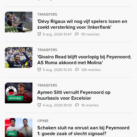
TRANSFERS
'Dévy Rigaux wil nog vijf spelers lozen en
zoekt versterking voor linkerflank'
5 aug. 2026 10:47
151 reacties
TRANSFERS
'Givairo Read blijft voorlopig bij Feyenoord;
AS Roma akkoord met Molina'
5 aug. 2026 10:25
126 reacties
TRANSFERS
Aymen Sliti verruilt Feyenoord op
huurbasis voor Excelsior
OFFICIEEL
4 aug. 2026 19:03
16 reacties
OPINIE
Schaken sluit na onrust aan bij Feyenoord
1: goede zaak of slecht signaal?
POLL