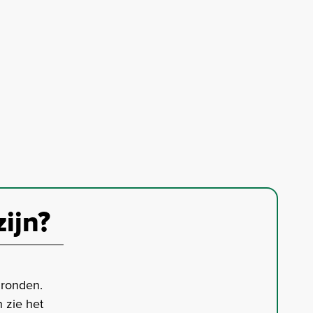
zijn?
gronden.
 zie het