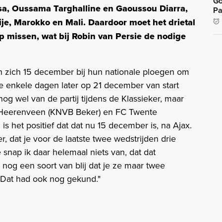
Go
sa, Oussama Targhalline en Gaoussou Diarra,
Pa
ije, Marokko en Mali. Daardoor moet het drietal
op missen, wat bij Robin van Persie de nodige
n zich 15 december bij hun nationale ploegen om
ie enkele dagen later op 21 december van start
og wel van de partij tijdens de Klassieker, maar
c Heerenveen (KNVB Beker) en FC Twente
n is het positief dat dat nu 15 december is, na Ajax.
der, dat je voor de laatste twee wedstrijden drie
 snap ik daar helemaal niets van, dat dat
 nog een soort van blij dat je ze maar twee
r. Dat had ook nog gekund."