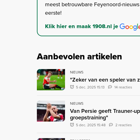
meest betrouwbare Feyenoord-nieuws s
eerste!
Klik hier en maak 1908.nl je
Aanbevolen artikelen
NIEUWS
"Zeker van een speler van 
5 dec. 2025 15:13
14 reacties
NIEUWS
Van Persie geeft Trauner-upd
groepstraining"
5 dec. 2025 15:48
2 reacties