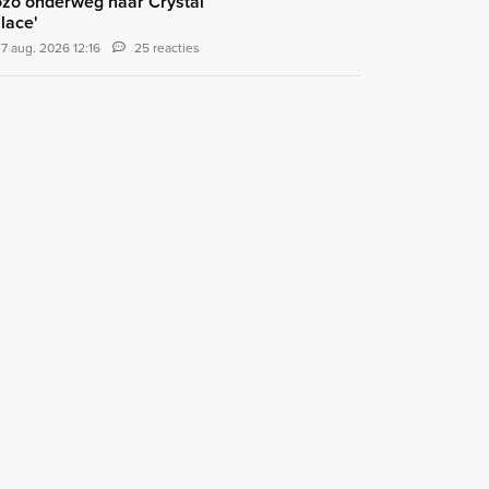
zo onderweg naar Crystal
lace'
7 aug. 2026 12:16
25 reacties