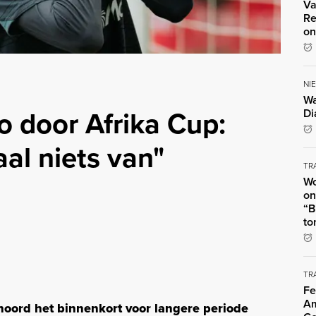
Va
Re
on
NI
Wa
io door Afrika Cup:
Di
al niets van"
TR
Wo
on
“B
to
TR
Fe
Am
noord het binnenkort voor langere periode