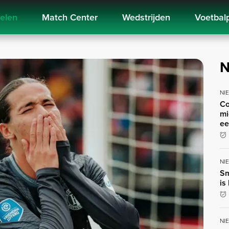
kelen
Match Center
Wedstrijden
Voetbal
N
NI
Co
mi
ee
NI
Sm
is
NI