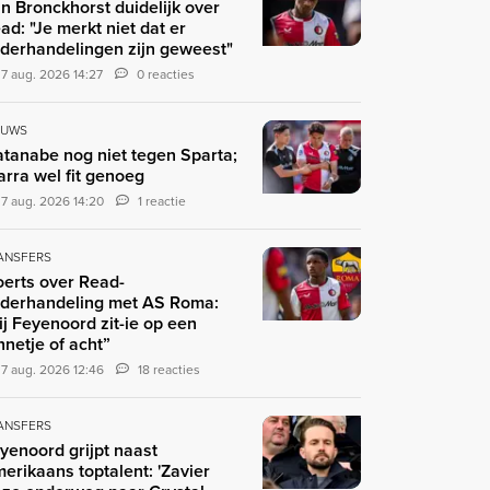
n Bronckhorst duidelijk over
ad: "Je merkt niet dat er
derhandelingen zijn geweest"
7 aug. 2026 14:27
0 reacties
EUWS
tanabe nog niet tegen Sparta;
arra wel fit genoeg
7 aug. 2026 14:20
1 reactie
ANSFERS
erts over Read-
derhandeling met AS Roma:
ij Feyenoord zit-ie op een
nnetje of acht”
7 aug. 2026 12:46
18 reacties
ANSFERS
yenoord grijpt naast
erikaans toptalent: 'Zavier