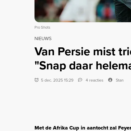
Pro Shots
NIEUWS
Van Persie mist tr
"Snap daar helema
5 dec. 2025 15:29
4 reacties
Stan
Met de Afrika Cup in aantocht zal Feye