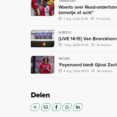
TRANSFERS
Woerts over Read-onderhand
tonnetje of acht”
7 aug. 2026 12:46
17 reacties
IN BEELD
[LIVE 14:15] Van Bronckhors
7 aug. 2026 07:30
14 reacties
NIEUWS
'Feyenoord biedt Gjivai Zec
4 aug. 2026 08:57
66 reacties
Delen