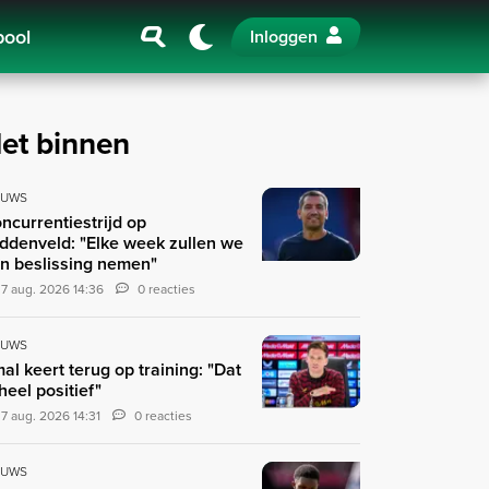
pool
Inloggen
et binnen
EUWS
ncurrentiestrijd op
ddenveld: "Elke week zullen we
n beslissing nemen"
7 aug. 2026 14:36
0 reacties
EUWS
al keert terug op training: "Dat
 heel positief"
7 aug. 2026 14:31
0 reacties
EUWS