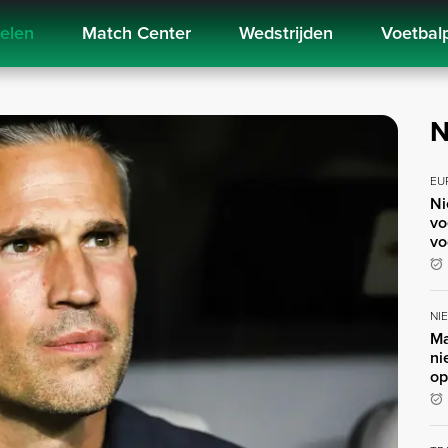
kelen
Match Center
Wedstrijden
Voetbal
N
EU
Ni
vo
vo
NI
Ma
ni
op