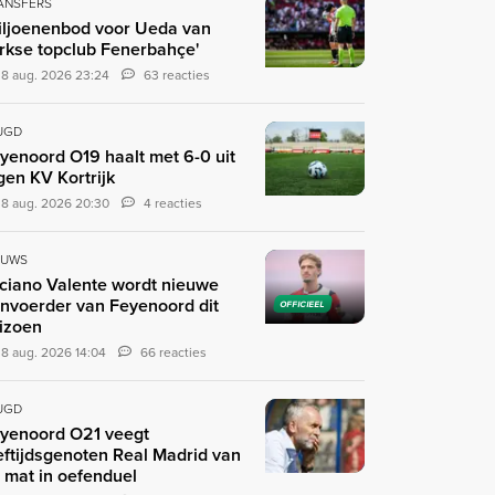
ANSFERS
iljoenenbod voor Ueda van
rkse topclub Fenerbahçe'
8 aug. 2026 23:24
63 reacties
UGD
yenoord O19 haalt met 6-0 uit
gen KV Kortrijk
8 aug. 2026 20:30
4 reacties
EUWS
ciano Valente wordt nieuwe
nvoerder van Feyenoord dit
OFFICIEEL
izoen
8 aug. 2026 14:04
66 reacties
UGD
yenoord O21 veegt
eftijdsgenoten Real Madrid van
 mat in oefenduel