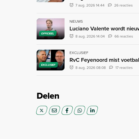
7 aug. 2026 14:44
26 reacties
NIEUWS
Luciano Valente wordt nieu
OFFICIEEL
8 aug. 2026 14:04
66 reacties
EXCLUSIEF
RvC Feyenoord mist voetbal
EXCLUSIEF
8 aug. 2026 08:08
17 reacties
Delen