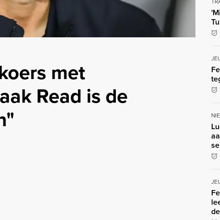
TR
'M
Tu
JE
koers met
Fe
te
zaak Read is de
n"
NI
Lu
aa
se
JE
Fe
le
de