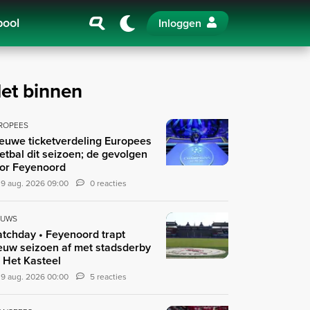
pool
Inloggen
et binnen
ROPEES
euwe ticketverdeling Europees
etbal dit seizoen; de gevolgen
or Feyenoord
9 aug. 2026 09:00
0 reacties
EUWS
tchday • Feyenoord trapt
euw seizoen af met stadsderby
 Het Kasteel
9 aug. 2026 00:00
5 reacties