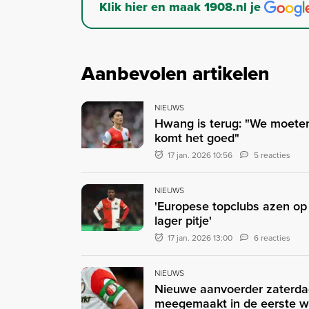
Klik hier en maak 1908.nl je
Aanbevolen artikelen
NIEUWS
Hwang is terug: "We moeten
komt het goed"
17 jan. 2026 10:56
5 reacties
NIEUWS
'Europese topclubs azen op
lager pitje'
17 jan. 2026 13:00
6 reacties
NIEUWS
Nieuwe aanvoerder zaterda
meegemaakt in de eerste 