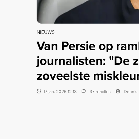
NIEUWS
Van Persie op ram
journalisten: "De 
zoveelste miskleu
17 jan. 2026 12:18
37 reacties
Dennis