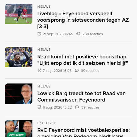
NIEUWS
Liveblog • Feyenoord verspeelt
voorsprong in slotseconden tegen AZ
[3-3]
21 sep. 2025 16:45
268 reacties
NIEUWS
Read komt met positieve boodschap:
"Lijkt erop dat ik dit seizoen hier blijf"
7 aug. 2026 16:05
39 reacties
NIEUWS
Lowick Barg treedt toe tot Raad van
Commissarissen Feyenoord
6 aug. 2026 15:22
39 reacties
EXCLUSIEF
RvC Feyenoord mist voetbalexpertise:
opvolging Van Bodegom biedt kans
EXCLUSIEF