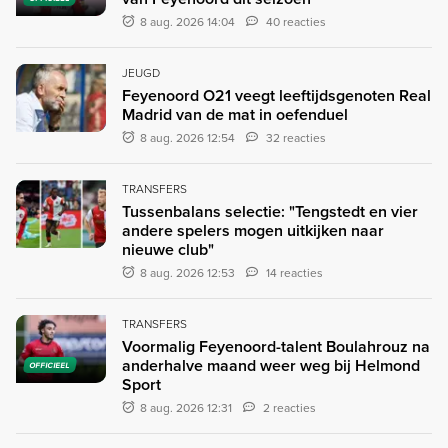
8 aug. 2026 14:04
40 reacties
JEUGD
Feyenoord O21 veegt leeftijdsgenoten Real
Madrid van de mat in oefenduel
8 aug. 2026 12:54
32 reacties
TRANSFERS
Tussenbalans selectie: "Tengstedt en vier
andere spelers mogen uitkijken naar
nieuwe club"
8 aug. 2026 12:53
14 reacties
TRANSFERS
Voormalig Feyenoord-talent Boulahrouz na
anderhalve maand weer weg bij Helmond
OFFICIEEL
Sport
8 aug. 2026 12:31
2 reacties