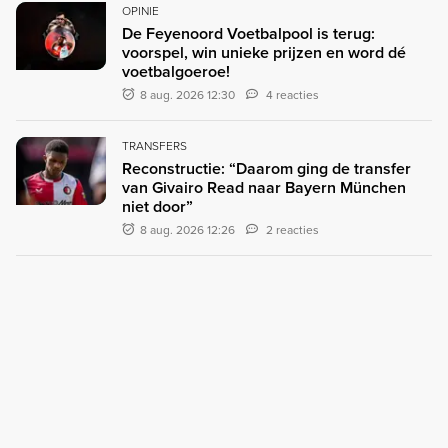
OPINIE
De Feyenoord Voetbalpool is terug:
voorspel, win unieke prijzen en word dé
voetbalgoeroe!
8 aug. 2026 12:30
4 reacties
TRANSFERS
Reconstructie: “Daarom ging de transfer
van Givairo Read naar Bayern München
niet door”
8 aug. 2026 12:26
2 reacties