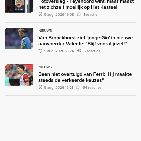
Fotoverslag • Feyenoord wint, maar maakt
het zichzelf moeilijk op Het Kasteel
9 aug. 2026 19:08
1 reactie
NIEUWS
Van Bronckhorst ziet 'jonge Gio' in nieuwe
aanvoerder Valente: "Blijf vooral jezelf"
9 aug. 2026 18:24
6 reacties
NIEUWS
Been niet overtuigd van Ferri: ‘Hij maakte
steeds de verkeerde keuzes"
9 aug. 2026 15:21
54 reacties