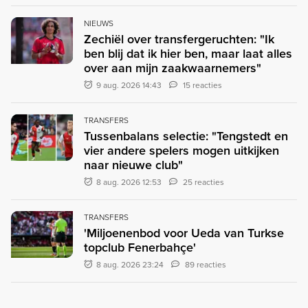
NIEUWS
Zechiël over transfergeruchten: "Ik
ben blij dat ik hier ben, maar laat alles
over aan mijn zaakwaarnemers"
9 aug. 2026 14:43
15 reacties
TRANSFERS
Tussenbalans selectie: "Tengstedt en
vier andere spelers mogen uitkijken
naar nieuwe club"
8 aug. 2026 12:53
25 reacties
TRANSFERS
'Miljoenenbod voor Ueda van Turkse
topclub Fenerbahçe'
8 aug. 2026 23:24
89 reacties