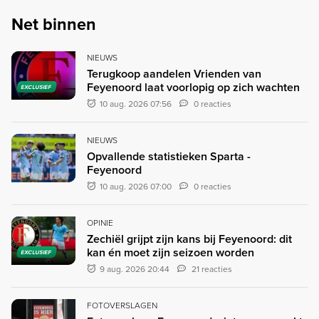
Net binnen
NIEUWS
Terugkoop aandelen Vrienden van
Feyenoord laat voorlopig op zich wachten
EXCLUSIEF
10 aug. 2026 07:56
0 reacties
NIEUWS
Opvallende statistieken Sparta -
Feyenoord
10 aug. 2026 07:00
0 reacties
OPINIE
Zechiël grijpt zijn kans bij Feyenoord: dit
kan én moet zijn seizoen worden
EXCLUSIEF
9 aug. 2026 20:44
21 reacties
FOTOVERSLAGEN