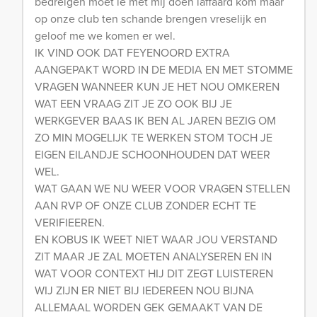
bedreigen moet ie met mij doen laffaard kom maar
op onze club ten schande brengen vreselijk en
geloof me we komen er wel.
IK VIND OOK DAT FEYENOORD EXTRA
AANGEPAKT WORD IN DE MEDIA EN MET STOMME
VRAGEN WANNEER KUN JE HET NOU OMKEREN
WAT EEN VRAAG ZIT JE ZO OOK BIJ JE
WERKGEVER BAAS IK BEN AL JAREN BEZIG OM
ZO MIN MOGELIJK TE WERKEN STOM TOCH JE
EIGEN EILANDJE SCHOONHOUDEN DAT WEER
WEL.
WAT GAAN WE NU WEER VOOR VRAGEN STELLEN
AAN RVP OF ONZE CLUB ZONDER ECHT TE
VERIFIEEREN.
EN KOBUS IK WEET NIET WAAR JOU VERSTAND
ZIT MAAR JE ZAL MOETEN ANALYSEREN EN IN
WAT VOOR CONTEXT HIJ DIT ZEGT LUISTEREN
WIJ ZIJN ER NIET BIJ IEDEREEN NOU BIJNA
ALLEMAAL WORDEN GEK GEMAAKT VAN DE