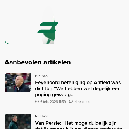
Aanbevolen artikelen
NIEUWS
Feyenoord-hereniging op Anfield was
dichtbij: "We hebben wel degelijk een
poging gewaagd"
6 feb. 2026 11:59
4 reacties
NIEUWS
Van Persie: "Het moge duidelijk zijn
dat ik ernaar kijk om dingen anders te