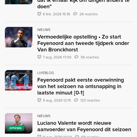
doen"
6 feb. 2026 15:18
26 reacties
NIEUWS
Vermoedelijke opstelling • Zo start
Feyenoord aan tweede tijdperk onder
Van Bronckhorst
7 aug. 2026 17:00
56 reacties
LIVEBLOG
Feyenoord pakt eerste overwinning
van het seizoen na ontsnapping in
laatste minuut [0-1]
9 aug. 2026 12:15
123 reacties
NIEUWS
Luciano Valente wordt nieuwe
aanvoerder van Feyenoord dit seizoen
OFFICIEEL
8 aug. 2026 14:04
68 reacties