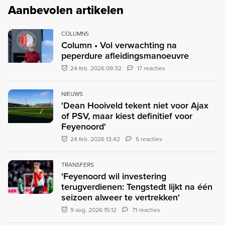
Aanbevolen artikelen
COLUMNS
Column • Vol verwachting na
peperdure afleidingsmanoeuvre
24 feb. 2026 09:32
17 reacties
NIEUWS
'Dean Hooiveld tekent niet voor Ajax
of PSV, maar kiest definitief voor
Feyenoord'
24 feb. 2026 13:42
5 reacties
TRANSFERS
'Feyenoord wil investering
terugverdienen: Tengstedt lijkt na één
seizoen alweer te vertrekken'
9 aug. 2026 15:12
71 reacties