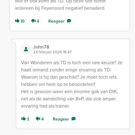
Wie er ook komt als TD. Op deze site wordt
iedereen bij Feyenoord negatief benaderd.
10
4
Reageer
John78
24 februari 2026 16:47
Van Wonderen als TD is toch een rare keuze? Je
haalt iemand zonder enige ervaring als TD.
Waarom is hij dan geschikt? Je moet toch iets
hebben om hem op te beoordelen?
Het is gewoon weer een enorme gok van DtK,
net als de aanstelling van RvP, die ook amper
ervaring had als trainer.
3
4
Reageer