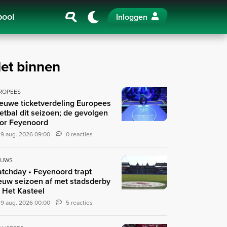
pool
Inloggen
et binnen
ROPEES
euwe ticketverdeling Europees
etbal dit seizoen; de gevolgen
or Feyenoord
9 aug. 2026 09:00
0 reacties
EUWS
tchday • Feyenoord trapt
euw seizoen af met stadsderby
 Het Kasteel
9 aug. 2026 00:00
5 reacties