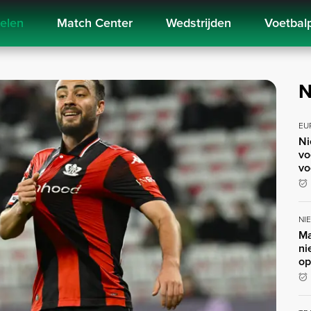
kelen
Match Center
Wedstrijden
Voetbal
N
EU
Ni
vo
vo
NI
Ma
ni
op