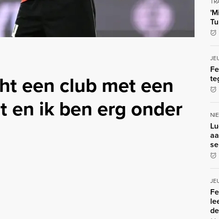
TR
'M
Tu
JE
Fe
cht een club met een
te
it en ik ben erg onder
NI
Lu
aa
se
JE
Fe
le
de