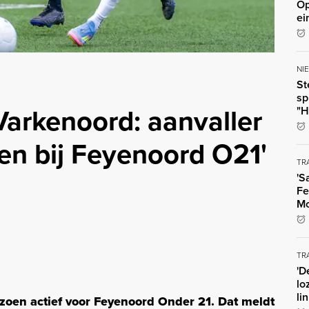
Op
ei
NI
St
sp
 Varkenoord: aanvaller
"H
n bij Feyenoord O21'
TR
'S
Fe
Mo
TR
'D
lo
li
zoen actief voor Feyenoord Onder 21. Dat meldt