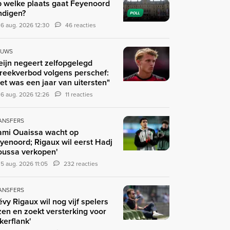
 welke plaats gaat Feyenoord
ndigen?
POLL
6 aug. 2026 12:30
46 reacties
EUWS
eijn negeert zelfopgelegd
reekverbod volgens perschef:
et was een jaar van uitersten"
6 aug. 2026 12:26
11 reacties
ANSFERS
ami Ouaissa wacht op
yenoord; Rigaux wil eerst Hadj
ussa verkopen'
5 aug. 2026 11:05
232 reacties
ANSFERS
évy Rigaux wil nog vijf spelers
zen en zoekt versterking voor
nkerflank'