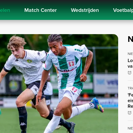
kelen
Match Center
Wedstrijden
Voetbal
N
NI
Lo
va
TR
'F
ei
Re
NI