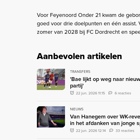
Voor Feyenoord Onder 21 kwam de geboren 
goed voor drie doelpunten en één assist. 
zomer van 2028 bij FC Dordrecht en spee
Aanbevolen artikelen
TRANSFERS
'Bae lijkt op weg naar nieu
partij'
22 jun. 2026 11:15
6 reacties
NIEUWS
Van Hanegem over WK-revela
in het afdanken van jonge s
22 jun. 2026 12:14
33 reacties