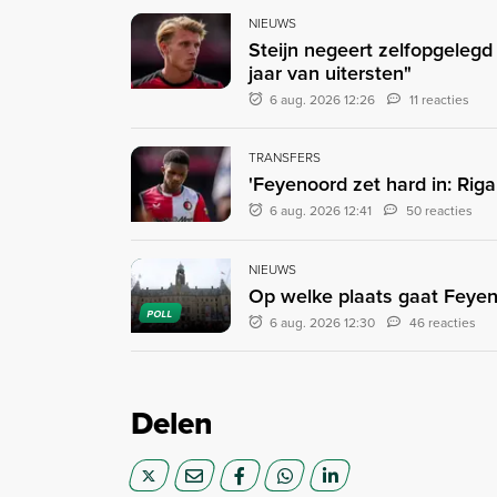
NIEUWS
Steijn negeert zelfopgeleg
jaar van uitersten"
6 aug. 2026 12:26
11 reacties
TRANSFERS
'Feyenoord zet hard in: Rig
6 aug. 2026 12:41
50 reacties
NIEUWS
Op welke plaats gaat Feyen
POLL
6 aug. 2026 12:30
46 reacties
Delen