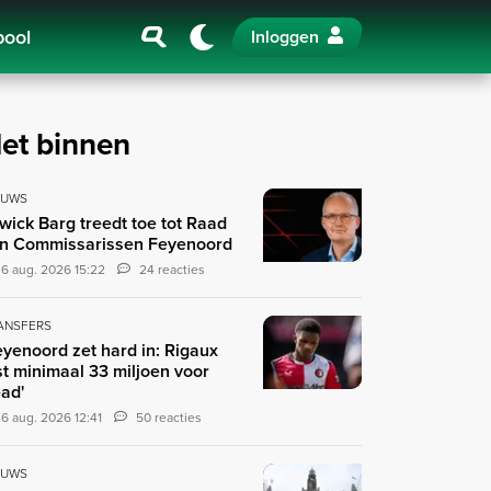
pool
Inloggen
et binnen
EUWS
wick Barg treedt toe tot Raad
n Commissarissen Feyenoord
6 aug. 2026 15:22
24 reacties
ANSFERS
eyenoord zet hard in: Rigaux
st minimaal 33 miljoen voor
ad'
6 aug. 2026 12:41
50 reacties
EUWS