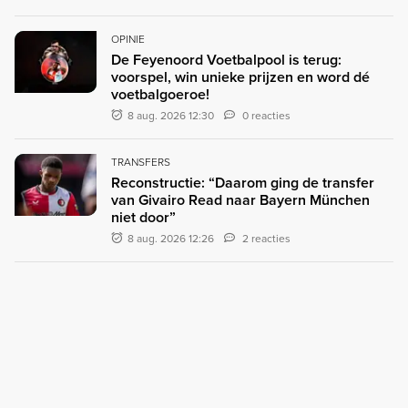
OPINIE
De Feyenoord Voetbalpool is terug:
voorspel, win unieke prijzen en word dé
voetbalgoeroe!
8 aug. 2026 12:30
0 reacties
TRANSFERS
Reconstructie: “Daarom ging de transfer
van Givairo Read naar Bayern München
niet door”
8 aug. 2026 12:26
2 reacties