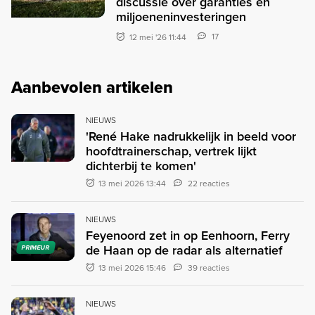
discussie over garanties en
miljoeneninvesteringen
17
12 mei '26 11:44
Aanbevolen artikelen
NIEUWS
'René Hake nadrukkelijk in beeld voor
hoofdtrainerschap, vertrek lijkt
dichterbij te komen'
13 mei 2026 13:44
22 reacties
NIEUWS
Feyenoord zet in op Eenhoorn, Ferry
de Haan op de radar als alternatief
PRIMEUR
13 mei 2026 15:46
39 reacties
NIEUWS