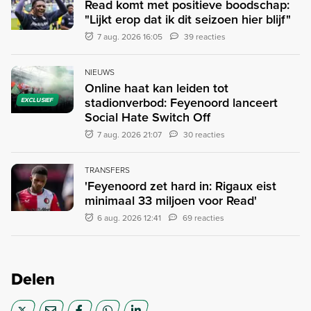
Read komt met positieve boodschap:
"Lijkt erop dat ik dit seizoen hier blijf"
7 aug. 2026 16:05
39 reacties
NIEUWS
Online haat kan leiden tot
stadionverbod: Feyenoord lanceert
EXCLUSIEF
Social Hate Switch Off
7 aug. 2026 21:07
30 reacties
TRANSFERS
'Feyenoord zet hard in: Rigaux eist
minimaal 33 miljoen voor Read'
6 aug. 2026 12:41
69 reacties
Delen