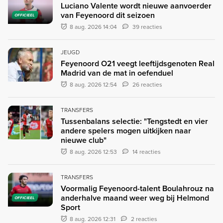
Luciano Valente wordt nieuwe aanvoerder
van Feyenoord dit seizoen
OFFICIEEL
8 aug. 2026 14:04
39 reacties
JEUGD
Feyenoord O21 veegt leeftijdsgenoten Real
Madrid van de mat in oefenduel
8 aug. 2026 12:54
26 reacties
TRANSFERS
Tussenbalans selectie: "Tengstedt en vier
andere spelers mogen uitkijken naar
nieuwe club"
8 aug. 2026 12:53
14 reacties
TRANSFERS
Voormalig Feyenoord-talent Boulahrouz na
anderhalve maand weer weg bij Helmond
OFFICIEEL
Sport
8 aug. 2026 12:31
2 reacties