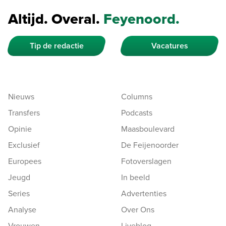
Altijd. Overal.
Feyenoord.
Tip de redactie
Vacatures
Nieuws
Columns
Transfers
Podcasts
Opinie
Maasboulevard
Exclusief
De Feijenoorder
Europees
Fotoverslagen
Jeugd
In beeld
Series
Advertenties
Analyse
Over Ons
Vrouwen
Liveblog