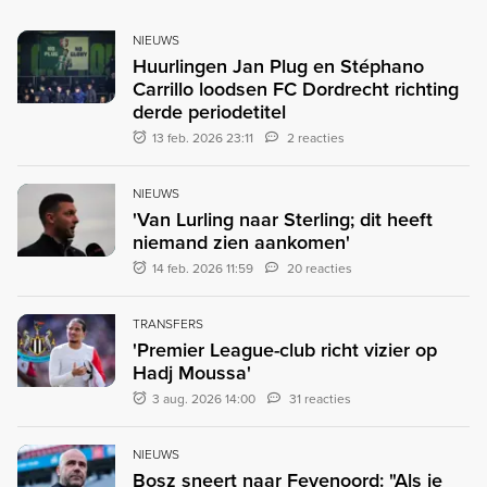
NIEUWS
Huurlingen Jan Plug en Stéphano
Carrillo loodsen FC Dordrecht richting
derde periodetitel
13 feb. 2026 23:11
2 reacties
NIEUWS
'Van Lurling naar Sterling; dit heeft
niemand zien aankomen'
14 feb. 2026 11:59
20 reacties
TRANSFERS
'Premier League-club richt vizier op
Hadj Moussa'
3 aug. 2026 14:00
31 reacties
NIEUWS
Bosz sneert naar Feyenoord: "Als je