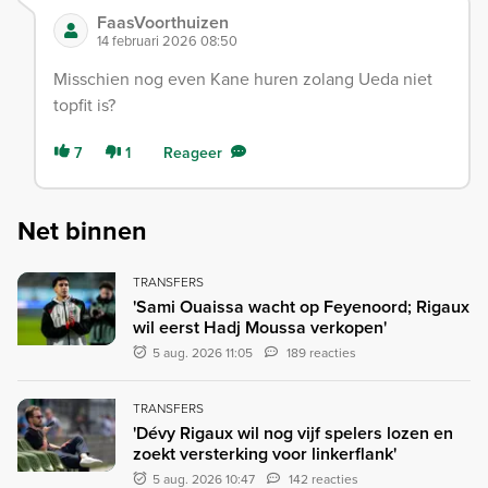
FaasVoorthuizen
14 februari 2026 08:50
Misschien nog even Kane huren zolang Ueda niet
topfit is?
7
1
Reageer
Net binnen
TRANSFERS
'Sami Ouaissa wacht op Feyenoord; Rigaux
wil eerst Hadj Moussa verkopen'
5 aug. 2026 11:05
189 reacties
TRANSFERS
'Dévy Rigaux wil nog vijf spelers lozen en
zoekt versterking voor linkerflank'
5 aug. 2026 10:47
142 reacties