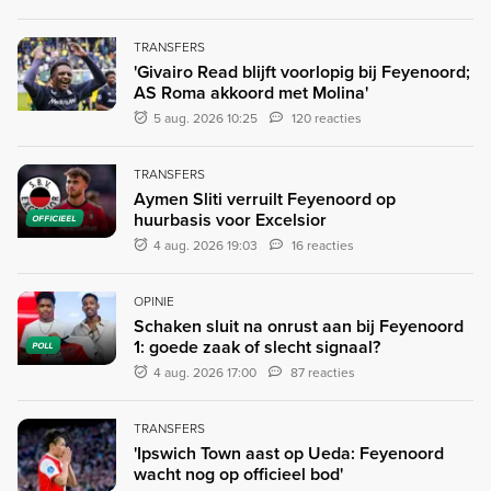
TRANSFERS
'Givairo Read blijft voorlopig bij Feyenoord;
AS Roma akkoord met Molina'
5 aug. 2026 10:25
120 reacties
TRANSFERS
Aymen Sliti verruilt Feyenoord op
huurbasis voor Excelsior
OFFICIEEL
4 aug. 2026 19:03
16 reacties
OPINIE
Schaken sluit na onrust aan bij Feyenoord
1: goede zaak of slecht signaal?
POLL
4 aug. 2026 17:00
87 reacties
TRANSFERS
'Ipswich Town aast op Ueda: Feyenoord
wacht nog op officieel bod'