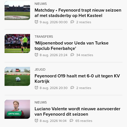
NIEUWS
Matchday • Feyenoord trapt nieuw seizoen
af met stadsderby op Het Kasteel
9 aug. 2026 00:00
2 reacties
TRANSFERS
'Miljoenenbod voor Ueda van Turkse
topclub Fenerbahçe'
8 aug. 2026 23:24
34 reacties
JEUGD
Feyenoord O19 haalt met 6-0 uit tegen KV
Kortrijk
8 aug. 2026 20:30
2 reacties
NIEUWS
Luciano Valente wordt nieuwe aanvoerder
van Feyenoord dit seizoen
OFFICIEEL
8 aug. 2026 14:04
65 reacties