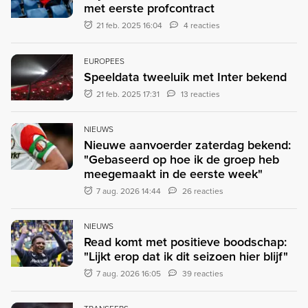
met eerste profcontract
21 feb. 2025 16:04
4 reacties
EUROPEES
Speeldata tweeluik met Inter bekend
21 feb. 2025 17:31
13 reacties
NIEUWS
Nieuwe aanvoerder zaterdag bekend:
"Gebaseerd op hoe ik de groep heb
meegemaakt in de eerste week"
7 aug. 2026 14:44
26 reacties
NIEUWS
Read komt met positieve boodschap:
"Lijkt erop dat ik dit seizoen hier blijf"
7 aug. 2026 16:05
39 reacties