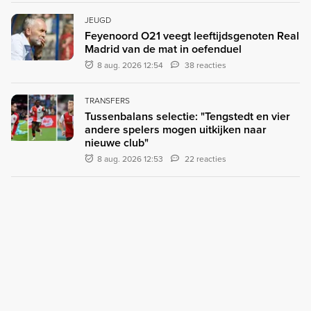
JEUGD
Feyenoord O21 veegt leeftijdsgenoten Real
Madrid van de mat in oefenduel
8 aug. 2026 12:54
38 reacties
TRANSFERS
Tussenbalans selectie: "Tengstedt en vier
andere spelers mogen uitkijken naar
nieuwe club"
8 aug. 2026 12:53
22 reacties