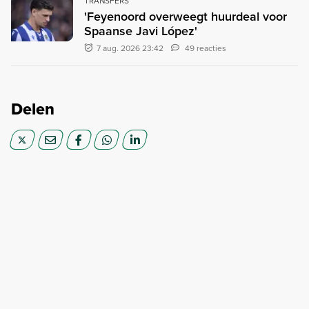
TRANSFERS
'Feyenoord overweegt huurdeal voor
Spaanse Javi López'
7 aug. 2026 23:42
49 reacties
Delen