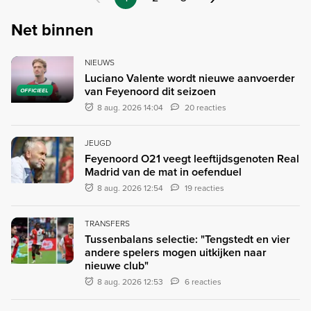
Net binnen
NIEUWS
Luciano Valente wordt nieuwe aanvoerder
van Feyenoord dit seizoen
OFFICIEEL
8 aug. 2026 14:04
20 reacties
JEUGD
Feyenoord O21 veegt leeftijdsgenoten Real
Madrid van de mat in oefenduel
8 aug. 2026 12:54
19 reacties
TRANSFERS
Tussenbalans selectie: "Tengstedt en vier
andere spelers mogen uitkijken naar
nieuwe club"
8 aug. 2026 12:53
6 reacties