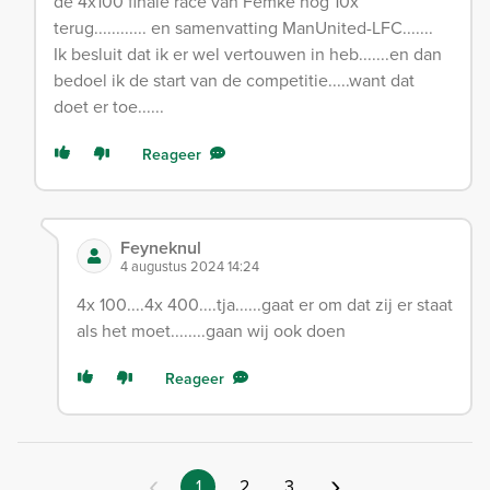
de 4x100 finale race van Femke nog 10x
terug............ en samenvatting ManUnited-LFC.......
Ik besluit dat ik er wel vertouwen in heb.......en dan
bedoel ik de start van de competitie.....want dat
doet er toe......
Reageer
Feyneknul
4 augustus 2024 14:24
4x 100....4x 400....tja......gaat er om dat zij er staat
als het moet........gaan wij ook doen
Reageer
‹
›
1
2
3