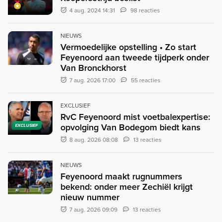
4 aug. 2024 14:31
98 reacties
NIEUWS
Vermoedelijke opstelling • Zo start
Feyenoord aan tweede tijdperk onder
Van Bronckhorst
7 aug. 2026 17:00
55 reacties
EXCLUSIEF
RvC Feyenoord mist voetbalexpertise:
opvolging Van Bodegom biedt kans
EXCLUSIEF
8 aug. 2026 08:08
13 reacties
NIEUWS
Feyenoord maakt rugnummers
bekend: onder meer Zechiël krijgt
nieuw nummer
7 aug. 2026 09:09
13 reacties