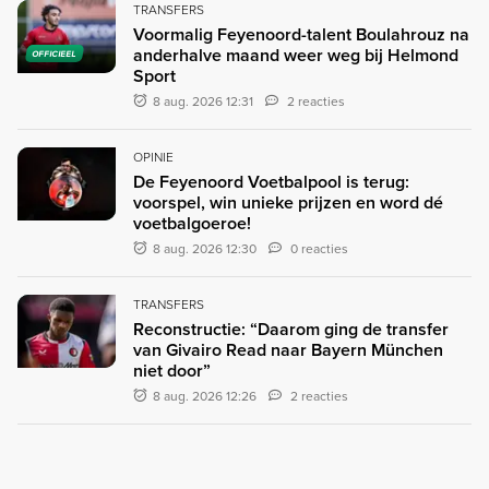
TRANSFERS
Voormalig Feyenoord-talent Boulahrouz na
anderhalve maand weer weg bij Helmond
OFFICIEEL
Sport
8 aug. 2026 12:31
2 reacties
OPINIE
De Feyenoord Voetbalpool is terug:
voorspel, win unieke prijzen en word dé
voetbalgoeroe!
8 aug. 2026 12:30
0 reacties
TRANSFERS
Reconstructie: “Daarom ging de transfer
van Givairo Read naar Bayern München
niet door”
8 aug. 2026 12:26
2 reacties