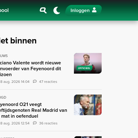
pool
Inloggen
et binnen
EUWS
ciano Valente wordt nieuwe
nvoerder van Feyenoord dit
OFFICIEEL
izoen
8 aug. 2026 14:04
47 reacties
UGD
yenoord O21 veegt
eftijdsgenoten Real Madrid van
 mat in oefenduel
8 aug. 2026 12:54
36 reacties