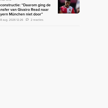
constructie: “Daarom ging de
ansfer van Givairo Read naar
yern München niet door”
8 aug. 2026 12:26
2 reacties