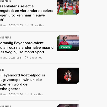
ANSFERS
ssenbalans selectie:
engstedt en vier andere spelers
gen uitkijken naar nieuwe
ub"
8 aug. 2026 12:53
15 reacties
ANSFERS
ormalig Feyenoord-talent
ulahrouz na anderhalve maand
OFFICIEEL
er weg bij Helmond Sport
8 aug. 2026 12:31
2 reacties
INIE
 Feyenoord Voetbalpool is
rug: voorspel, win unieke
ijzen en word dé
etbalgoeroe!
8 aug. 2026 12:30
9 reacties
ANSFERS