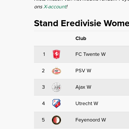
ons
X-account
!
Stand Eredivisie Wom
Club
1
FC Twente W
2
PSV W
3
Ajax W
4
Utrecht W
5
Feyenoord W