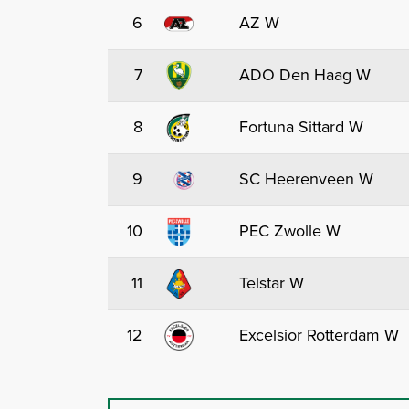
6
AZ W
7
ADO Den Haag W
8
Fortuna Sittard W
9
SC Heerenveen W
10
PEC Zwolle W
11
Telstar W
12
Excelsior Rotterdam W