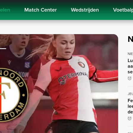
kelen
Match Center
Wedstrijden
Voetbal
N
NI
Lu
aa
se
JE
Fe
le
de