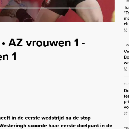
TR
Tu
"T
mo
cl
• AZ vrouwen 1 -
TR
n 1
Vo
Bo
we
OP
De
te
pr
vo
eeft in de eerste wedstrijd na de stop
esteringh scoorde haar eerste doelpunt in de
TR