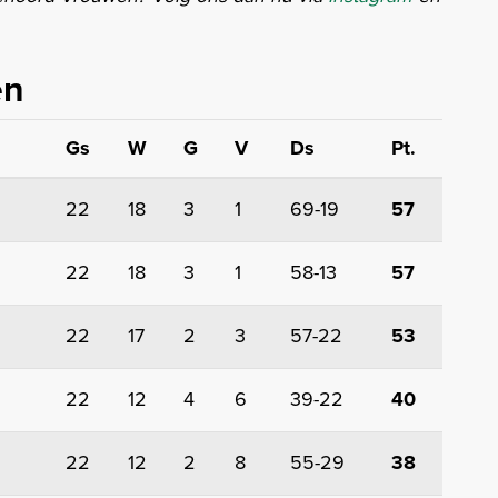
en
Gs
W
G
V
Ds
Pt.
22
18
3
1
69-19
57
22
18
3
1
58-13
57
22
17
2
3
57-22
53
22
12
4
6
39-22
40
22
12
2
8
55-29
38