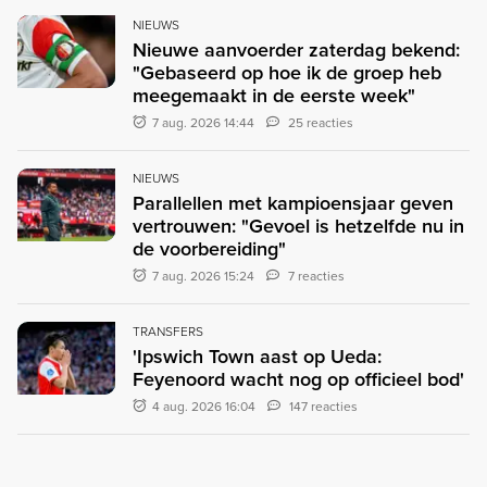
NIEUWS
Nieuwe aanvoerder zaterdag bekend:
"Gebaseerd op hoe ik de groep heb
meegemaakt in de eerste week"
7 aug. 2026 14:44
25 reacties
NIEUWS
Parallellen met kampioensjaar geven
vertrouwen: "Gevoel is hetzelfde nu in
de voorbereiding"
7 aug. 2026 15:24
7 reacties
TRANSFERS
'Ipswich Town aast op Ueda:
Feyenoord wacht nog op officieel bod'
4 aug. 2026 16:04
147 reacties