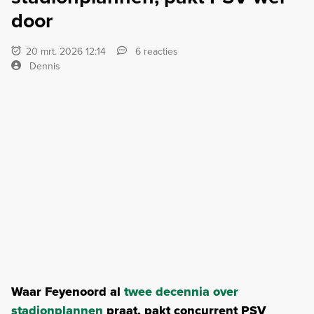
door
20 mrt. 2026 12:14
6 reacties
Dennis
Waar Feyenoord al
twee decennia over
stadionplannen
praat, pakt concurrent PSV