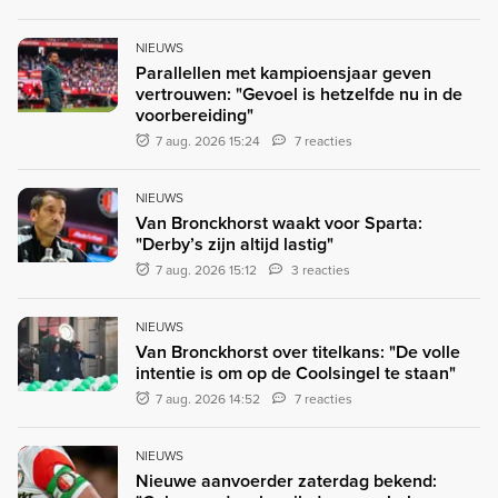
NIEUWS
Parallellen met kampioensjaar geven
vertrouwen: "Gevoel is hetzelfde nu in de
voorbereiding"
7 aug. 2026 15:24
7 reacties
NIEUWS
Van Bronckhorst waakt voor Sparta:
"Derby’s zijn altijd lastig"
7 aug. 2026 15:12
3 reacties
NIEUWS
Van Bronckhorst over titelkans: "De volle
intentie is om op de Coolsingel te staan"
7 aug. 2026 14:52
7 reacties
NIEUWS
Nieuwe aanvoerder zaterdag bekend: