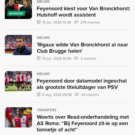
NIEUWS
Feyenoord kiest voor Van Bronckhorst:
Hulshoff wordt assistent
BEVESTIGD
15 jun. 2026 13:08
274 reacties
NIEUWS
'Rigaux wilde Van Bronckhorst al naar
Club Brugge halen'
15 jun. 2026 15:58
2 reacties
NIEUWS
Feyenoord door datamodel ingeschat
als grootste titeluitdager van PSV
8 aug. 2026 09:58
24 reacties
TRANSFERS
Woerts over Read-onderhandeling met
AS Roma: “Bij Feyenoord zit-ie op een
tonnetje of acht”