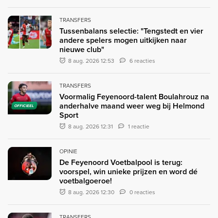
TRANSFERS
Tussenbalans selectie: "Tengstedt en vier
andere spelers mogen uitkijken naar
nieuwe club"
8 aug. 2026 12:53
6 reacties
TRANSFERS
Voormalig Feyenoord-talent Boulahrouz na
anderhalve maand weer weg bij Helmond
OFFICIEEL
Sport
8 aug. 2026 12:31
1 reactie
OPINIE
De Feyenoord Voetbalpool is terug:
voorspel, win unieke prijzen en word dé
voetbalgoeroe!
8 aug. 2026 12:30
0 reacties
TRANSFERS