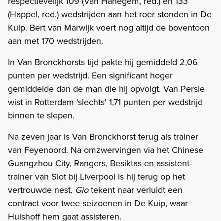
respectievelijk 109 (Van Hanegem, red.) en 133
(Happel, red.) wedstrijden aan het roer stonden in De
Kuip. Bert van Marwijk voert nog altijd de boventoon
aan met 170 wedstrijden.
In Van Bronckhorsts tijd pakte hij gemiddeld 2,06
punten per wedstrijd. Een significant hoger
gemiddelde dan de man die hij opvolgt. Van Persie
wist in Rotterdam 'slechts' 1,71 punten per wedstrijd
binnen te slepen.
Na zeven jaar is Van Bronckhorst terug als trainer
van Feyenoord. Na omzwervingen via het Chinese
Guangzhou City, Rangers, Besiktas en assistent-
trainer van Slot bij Liverpool is hij terug op het
vertrouwde nest.
Gio
tekent naar verluidt een
contract voor twee seizoenen in De Kuip, waar
Hulshoff hem gaat assisteren.