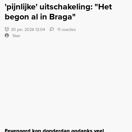
'pijnlijke' uitschakeling: "Het
begon al in Braga"
30 jan. 2026 12:04
11 reacties
Stan
Feyenoord kon donderdag ondanks veel