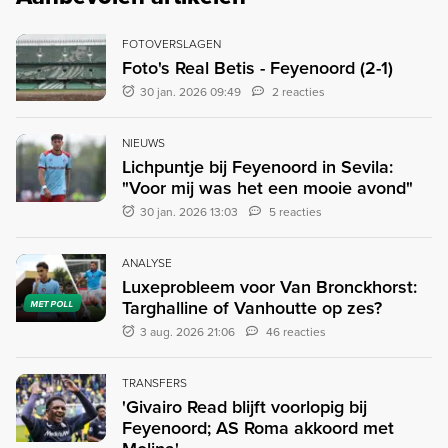
FOTOVERSLAGEN
Foto's Real Betis - Feyenoord (2-1)
30 jan. 2026 09:49
2 reacties
NIEUWS
Lichpuntje bij Feyenoord in Sevila:
"Voor mij was het een mooie avond"
30 jan. 2026 13:03
5 reacties
ANALYSE
Luxeprobleem voor Van Bronckhorst:
Targhalline of Vanhoutte op zes?
MET POLL
3 aug. 2026 21:06
46 reacties
TRANSFERS
'Givairo Read blijft voorlopig bij
Feyenoord; AS Roma akkoord met