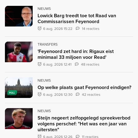
NIEUWS
Lowick Barg treedt toe tot Raad van
Commissarissen Feyenoord
6 aug. 2026 15:22
14 reacties
TRANSFERS
'Feyenoord zet hard in: Rigaux eist
minimaal 33 miljoen voor Read'
6 aug. 2026 12:41
48 reacties
NIEUWS
Op welke plaats gaat Feyenoord eindigen?
POLL
6 aug. 2026 12:30
42 reacties
NIEUWS
Steijn negeert zelfopgelegd spreekverbod
volgens perschef: "Het was een jaar van
uitersten"
6 aug. 2026 12:26
11 reacties