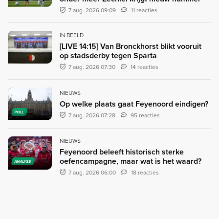
7 aug. 2026 09:09
11 reacties
IN BEELD
[LIVE 14:15] Van Bronckhorst blikt vooruit
op stadsderby tegen Sparta
7 aug. 2026 07:30
14 reacties
NIEUWS
Op welke plaats gaat Feyenoord eindigen?
POLL
7 aug. 2026 07:28
95 reacties
NIEUWS
Feyenoord beleeft historisch sterke
oefencampagne, maar wat is het waard?
ANALYSE
7 aug. 2026 06:00
18 reacties