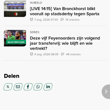
IN BEELD
[LIVE 14:15] Van Bronckhorst blikt
vooruit op stadsderby tegen Sparta
7 aug. 2026 07:30
14 reacties
SERIES
Deze vijf Feyenoorders zijn volgend
jaar transfervrij: wie blijft en wie
SELECTIEPUZZEL
vertrekt?
4 aug. 2026 08:05
48 reacties
Delen