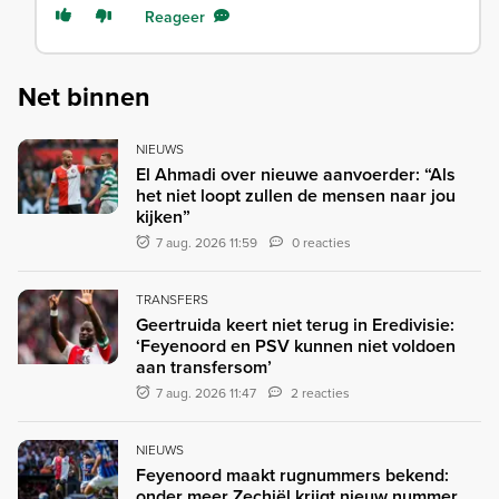
Reageer
Net binnen
NIEUWS
El Ahmadi over nieuwe aanvoerder: “Als
het niet loopt zullen de mensen naar jou
kijken”
7 aug. 2026 11:59
0 reacties
TRANSFERS
Geertruida keert niet terug in Eredivisie:
‘Feyenoord en PSV kunnen niet voldoen
aan transfersom’
7 aug. 2026 11:47
2 reacties
NIEUWS
Feyenoord maakt rugnummers bekend:
onder meer Zechiël krijgt nieuw nummer