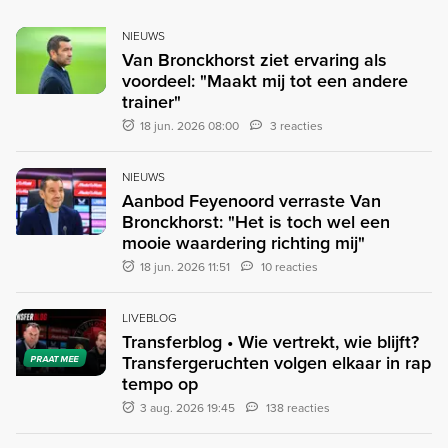
NIEUWS
Van Bronckhorst ziet ervaring als
voordeel: "Maakt mij tot een andere
trainer"
18 jun. 2026 08:00
3 reacties
NIEUWS
Aanbod Feyenoord verraste Van
Bronckhorst: "Het is toch wel een
mooie waardering richting mij"
18 jun. 2026 11:51
10 reacties
LIVEBLOG
Transferblog • Wie vertrekt, wie blijft?
Transfergeruchten volgen elkaar in rap
PRAAT MEE
tempo op
3 aug. 2026 19:45
138 reacties