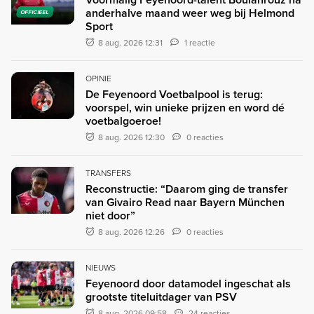
anderhalve maand weer weg bij Helmond
OFFICIEEL
Sport
8 aug. 2026 12:31
1 reactie
OPINIE
De Feyenoord Voetbalpool is terug:
voorspel, win unieke prijzen en word dé
voetbalgoeroe!
8 aug. 2026 12:30
0 reacties
TRANSFERS
Reconstructie: “Daarom ging de transfer
van Givairo Read naar Bayern München
niet door”
8 aug. 2026 12:26
0 reacties
NIEUWS
Feyenoord door datamodel ingeschat als
grootste titeluitdager van PSV
8 aug. 2026 09:58
24 reacties