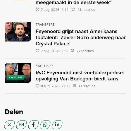
meegemaakt in de eerste week"
7 aug. 2026 14:44
26 reacties
TRANSFERS
Feyenoord grijpt naast Amerikaans
toptalent: 'Zavier Gozo onderweg naar
Crystal Palace'
7 aug. 2026 12:16
27 reacties
EXCLUSIEF
RvC Feyenoord mist voetbalexpertise:
opvolging Van Bodegom biedt kans
EXCLUSIEF
8 aug. 2026 08:08
13 reacties
Delen