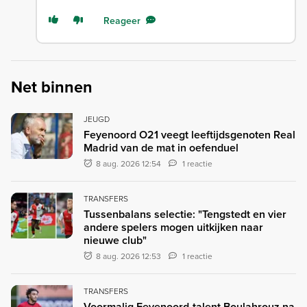
Reageer
Net binnen
JEUGD
Feyenoord O21 veegt leeftijdsgenoten Real
Madrid van de mat in oefenduel
8 aug. 2026 12:54
1 reactie
TRANSFERS
Tussenbalans selectie: "Tengstedt en vier
andere spelers mogen uitkijken naar
nieuwe club"
8 aug. 2026 12:53
1 reactie
TRANSFERS
Voormalig Feyenoord-talent Boulahrouz na