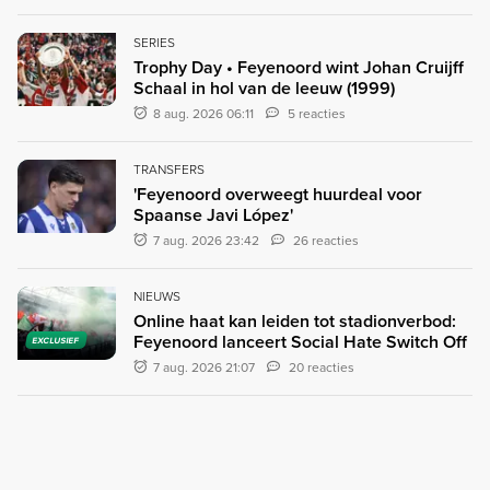
SERIES
Trophy Day • Feyenoord wint Johan Cruijff
Schaal in hol van de leeuw (1999)
8 aug. 2026 06:11
5 reacties
TRANSFERS
'Feyenoord overweegt huurdeal voor
Spaanse Javi López'
7 aug. 2026 23:42
26 reacties
NIEUWS
Online haat kan leiden tot stadionverbod:
Feyenoord lanceert Social Hate Switch Off
EXCLUSIEF
7 aug. 2026 21:07
20 reacties