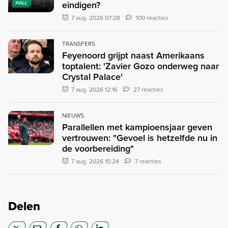
eindigen?
POLL
7 aug. 2026 07:28
100 reacties
TRANSFERS
Feyenoord grijpt naast Amerikaans
toptalent: 'Zavier Gozo onderweg naar
Crystal Palace'
7 aug. 2026 12:16
27 reacties
NIEUWS
Parallellen met kampioensjaar geven
vertrouwen: "Gevoel is hetzelfde nu in
de voorbereiding"
7 aug. 2026 15:24
7 reacties
Delen