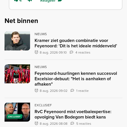
4
Reageer
Net binnen
NIEUWS
Kramer ziet gouden combinatie voor
Feyenoord: ‘Dit is het ideale middenveld’
8 aug. 2026 09:10
4 reacties
NIEUWS
Feyenoord-huurlingen kennen succesvol
Excelsior-debuut: "Het is aanhaken of
afhaken"
8 aug. 2026 09:02
1 reactie
EXCLUSIEF
RvC Feyenoord mist voetbalexpertise:
opvolging Van Bodegom biedt kans
EXCLUSIEF
8 aug. 2026 08:08
5 reacties