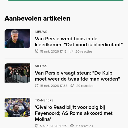
Aanbevolen artikelen
NIEUWS
Van Persie werd boos in de
kleedkamer: "Dat vond ik bloedirritant"
15 mrt. 2026 17:13
20 reacties
NIEUWS
Van Persie vraagt steun: "De Kuip
moet weer de twaalfde man worden"
15 mrt. 2026 17:38
29 reacties
TRANSFERS
'Givairo Read blijft voorlopig bij
Feyenoord; AS Roma akkoord met
Molina'
5 aug. 2026 10:25
117 reacties