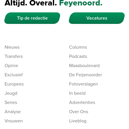
Altijd. Overal.
Feyenoord.
Tip de redactie
Vacatures
Nieuws
Columns
Transfers
Podcasts
Opinie
Maasboulevard
Exclusief
De Feijenoorder
Europees
Fotoverslagen
Jeugd
In beeld
Series
Advertenties
Analyse
Over Ons
Vrouwen
Liveblog