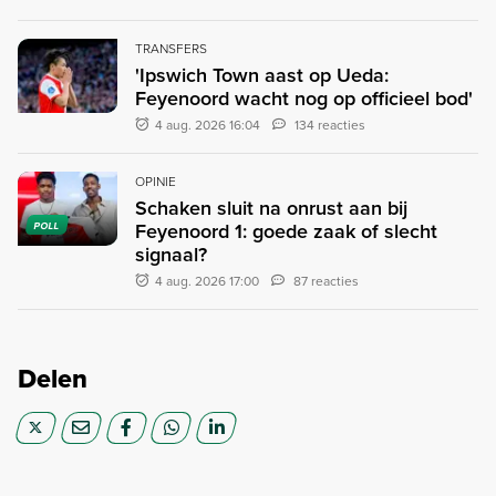
TRANSFERS
'Ipswich Town aast op Ueda:
Feyenoord wacht nog op officieel bod'
4 aug. 2026 16:04
134 reacties
OPINIE
Schaken sluit na onrust aan bij
Feyenoord 1: goede zaak of slecht
POLL
signaal?
4 aug. 2026 17:00
87 reacties
Delen