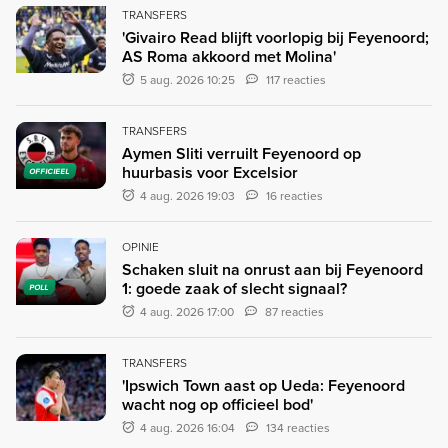
TRANSFERS
'Givairo Read blijft voorlopig bij Feyenoord;
AS Roma akkoord met Molina'
5 aug. 2026 10:25
117 reacties
TRANSFERS
Aymen Sliti verruilt Feyenoord op
huurbasis voor Excelsior
OFFICIEEL
4 aug. 2026 19:03
16 reacties
OPINIE
Schaken sluit na onrust aan bij Feyenoord
1: goede zaak of slecht signaal?
POLL
4 aug. 2026 17:00
87 reacties
TRANSFERS
'Ipswich Town aast op Ueda: Feyenoord
wacht nog op officieel bod'
4 aug. 2026 16:04
134 reacties