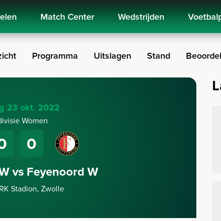
kelen
Match Center
Wedstrijden
Voetbal
icht
Programma
Uitslagen
Stand
Beoordel
L
g 23 okt. 2022
divisie Women
0
0
 W vs Feyenoord W
K Stadion, Zwolle