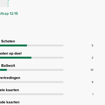
ftrap 12:15
Schoten
5
oten op doel
2
Balbezit
51
ertredingen
9
ele kaarten
1
ode kaarten