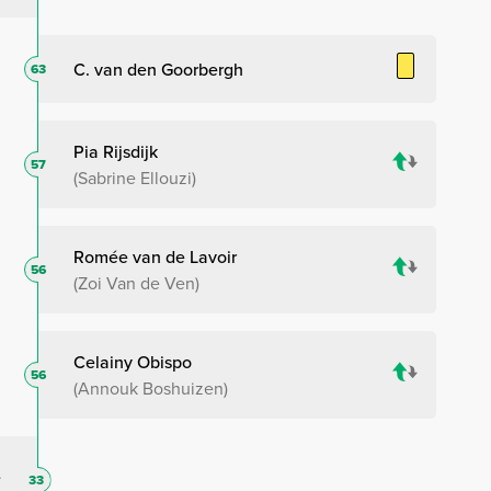
C. van den Goorbergh
63
Pia Rijsdijk
57
Sabrine Ellouzi
Romée van de Lavoir
56
Zoi Van de Ven
Celainy Obispo
56
Annouk Boshuizen
33