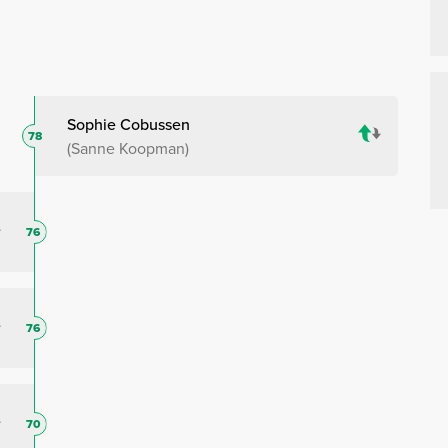
Sophie Cobussen
78
Sanne Koopman
76
76
70