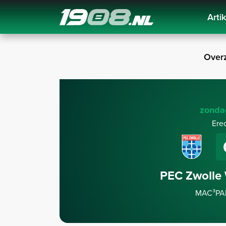
Arti
Navigation
Overz
zonda
Ere
PEC Zwolle
MAC³PAR