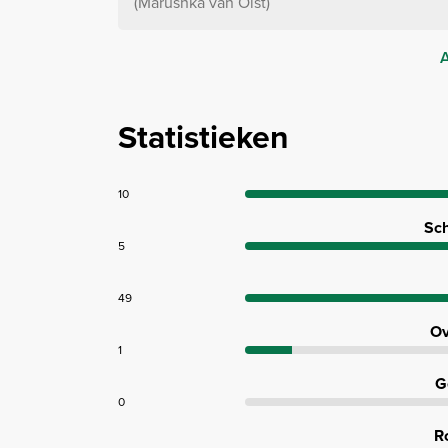
Marushka van Olst
A
Statistieken
10
Sch
5
49
Ov
1
G
0
R