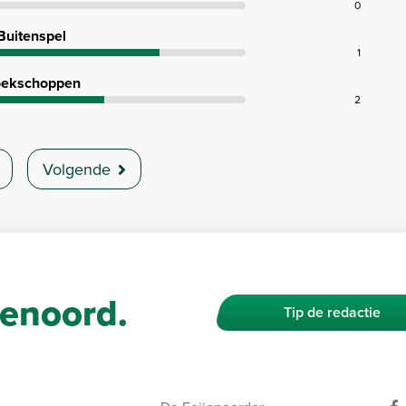
0
Buitenspel
1
ekschoppen
2
Volgende
enoord.
Tip de redactie