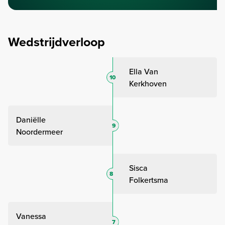
Wedstrijdverloop
Ella Van
10
Kerkhoven
Daniëlle
9
Noordermeer
Sisca
8
Folkertsma
Vanessa
7