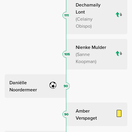
Dechamaily
Lont
111
Celainy
Obispo
Nienke Mulder
Sanne
105
Koopman
Daniëlle
90
Noordermeer
Amber
90
Verspaget