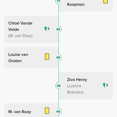
71
Koopman
Chloë Vande
Velde
69
M. van Raay
Louise van
68
Oosten
Ziva Henry
Justine
66
Brandau
M. van Raay
66