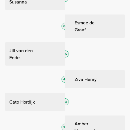
Susanna
Esmee de
6
Graaf
Jill van den
5
Ende
Ziva Henry
4
Cato Hordijk
3
Amber
2