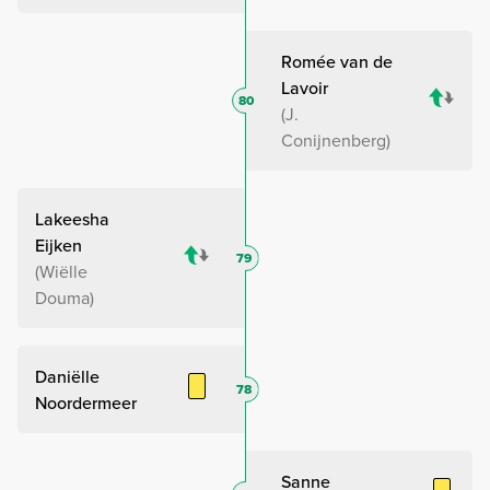
Romée van de
Lavoir
80
J.
Conijnenberg
Lakeesha
Eijken
79
Wiëlle
Douma
Daniëlle
78
Noordermeer
Sanne