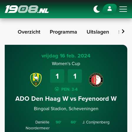
Navigation
Overzicht
Programma
Uitslagen
Stan
vrijdag 16 feb. 2024
Women's Cup
1
1
PEN: 3-4
ADO Den Haag W vs Feyenoord W
Bingoal Stadion, Scheveningen
Daniëlle
90'
60'
J. Conijnenberg
Noordermeer