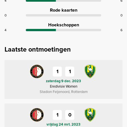
4
6
Rode kaarten
0
0
Hoekschoppen
4
6
Laatste ontmoetingen
1
1
zaterdag 9 dec. 2023
Eredivisie Women
Stadion Feijenoord, Rotterdam
1
0
vrijdag 24 mrt. 2023