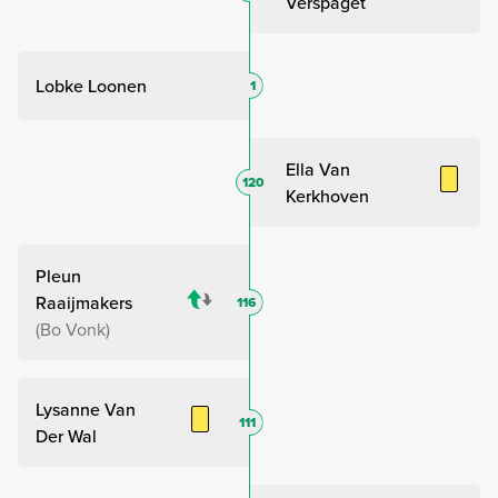
Verspaget
Lobke Loonen
1
Ella Van
120
Kerkhoven
Pleun
Raaijmakers
116
Bo Vonk
Lysanne Van
111
Der Wal