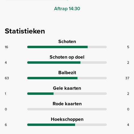
Aftrap 14:30
Statistieken
Schoten
16
5
Schoten op doel
4
2
Balbezit
63
37
Gele kaarten
1
2
Rode kaarten
0
0
Hoekschoppen
6
4