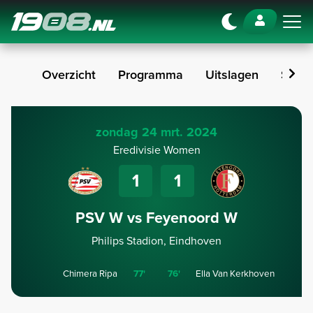
Navigation
Overzicht
Programma
Uitslagen
Stan
zondag 24 mrt. 2024
Eredivisie Women
1
1
PSV W vs Feyenoord W
Philips Stadion, Eindhoven
Chimera Ripa
77'
76'
Ella Van Kerkhoven