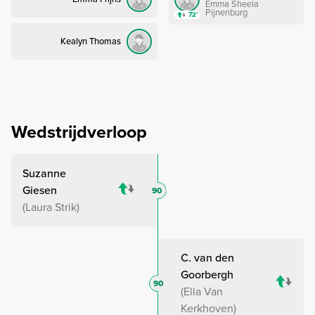
Emma Sheela
Pijnenburg
72’
Kealyn Thomas
Wedstrijdverloop
Suzanne
Giesen
90
Laura Strik
C. van den
Goorbergh
90
Ella Van
Kerkhoven