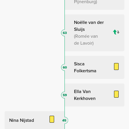
Pijnenburg
Noëlle van der
Sluijs
63
Romée van
de Lavoir
Sisca
60
Folkertsma
Ella Van
59
Kerkhoven
Nina Nijstad
45