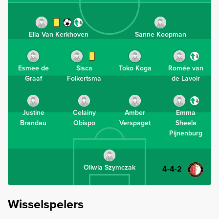
Ella Van Kerkhoven
Sanne Koopman
Esmee de
Sisca
Toko Koga
Romée van
Graaf
Folkertsma
de Lavoir
Justine
Celainy
Amber
Emma
Brandau
Obispo
Verspaget
Sheela
Pijnenburg
Oliwia Szymczak
4-4-2
Wisselspelers