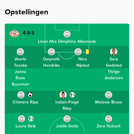
Opstellingen
4-3-3
Lisan Afra Dimphina Alkemade
Veerle
Gwyneth
Nina
Sara
Tooske
Hendriks
Nijstad
Gedsted
Janna
Thrige
Roos
Andersen
Buurman
Chimera Ripa
Indiah-Paige
Melanie Bross
Riley
Laura Strik
Joëlle Smits
Zera Hulswit