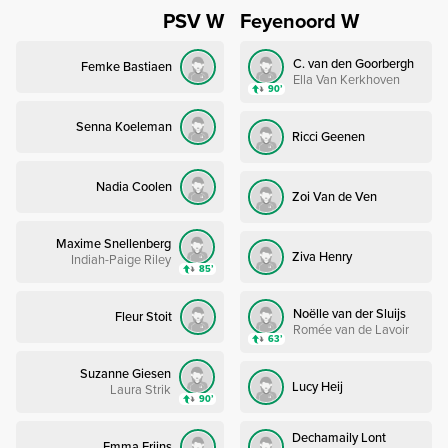
PSV W
Feyenoord W
C. van den Goorbergh
Femke Bastiaen
Ella Van Kerkhoven
90’
Senna Koeleman
Ricci Geenen
Nadia Coolen
Zoi Van de Ven
Maxime Snellenberg
Ziva Henry
Indiah-Paige Riley
85’
Noëlle van der Sluijs
Fleur Stoit
Romée van de Lavoir
63’
Suzanne Giesen
Lucy Heij
Laura Strik
90’
Dechamaily Lont
Emma Frijns