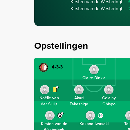
Kirsten van de Westeringh
Kirsten van de Westeringh
Opstellingen
4-3-3
Claire Dinkla
2
Noëlle van
Akari
Celainy
der Sluijs
Takeshige
Obispo
2
Kirsten van de
Kokona Iwasaki
Tal
Westeringh
P