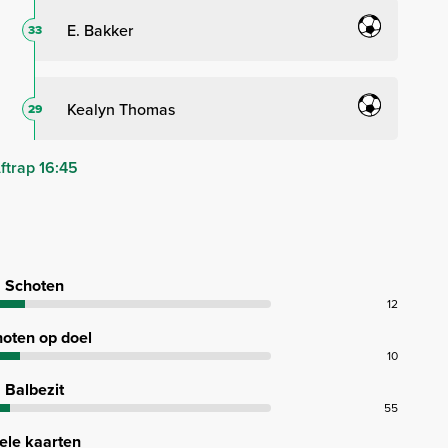
E. Bakker
33
Kealyn Thomas
29
ftrap 16:45
Schoten
12
oten op doel
10
Balbezit
55
ele kaarten