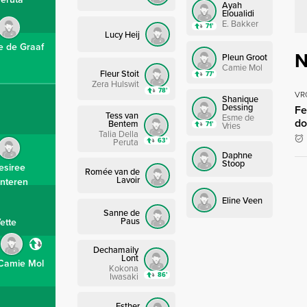
Ayah
Eloualidi
E. Bakker
71’
Lucy Heij
 de Graaf
N
Pleun Groot
Camie Mol
Fleur Stoit
77’
Zera Hulswit
78’
VR
Shanique
Dessing
Fe
Tess van
Esme de
do
Bentem
71’
Vries
Talia Della
63’
Peruta
Daphne
Stoop
esiree
Romée van de
Lavoir
nteren
Eline Veen
Sanne de
Paus
ette
Dechamaily
Lont
Camie Mol
Kokona
86’
Iwasaki
Esther