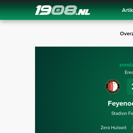
Arti
Navigation
Overz
zonda
Ere
Feyeno
Stadion F
Zera Hulswit