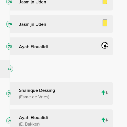
Jasmijn Uden
76
Jasmijn Uden
76
Ayah Eloualidi
73
72
Shanique Dessing
71
Esme de Vries
Ayah Eloualidi
71
E. Bakker