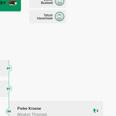
-3-1
Buabadi
Tatum
Haverhoek
87
87
Fieke Kroese
86
Kealyn Thomas