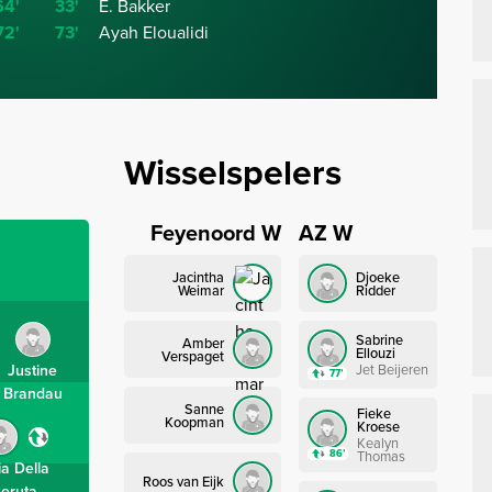
64'
33'
E. Bakker
72'
73'
Ayah Eloualidi
Wisselspelers
Feyenoord W
AZ W
Jacintha
Djoeke
Weimar
Ridder
Sabrine
Amber
Ellouzi
Verspaget
Justine
Jet Beijeren
77’
Brandau
Sanne
Fieke
Koopman
Kroese
Kealyn
86’
Thomas
ia Della
Roos van Eijk
eruta