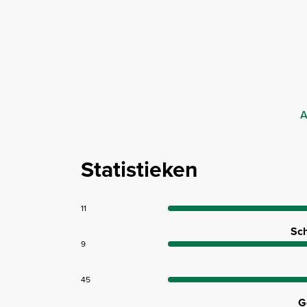
A
Statistieken
11
Sch
9
45
G