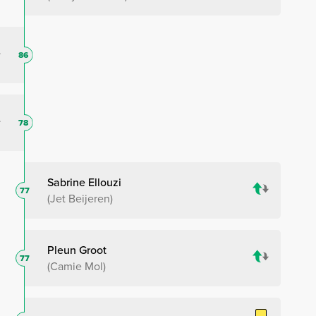
86
78
Sabrine Ellouzi
77
Jet Beijeren
Pleun Groot
77
Camie Mol