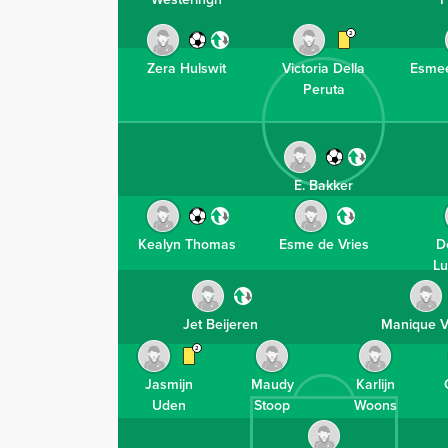
2
Zera Hulswit
Victoria Della
Esmee
Peruta
E. Bakker
Kealyn Thomas
Esme de Vries
D
Lu
Jet Beijeren
Manique V
2
Jasmijn
Maudy
Karlijn
Uden
Stoop
Woons