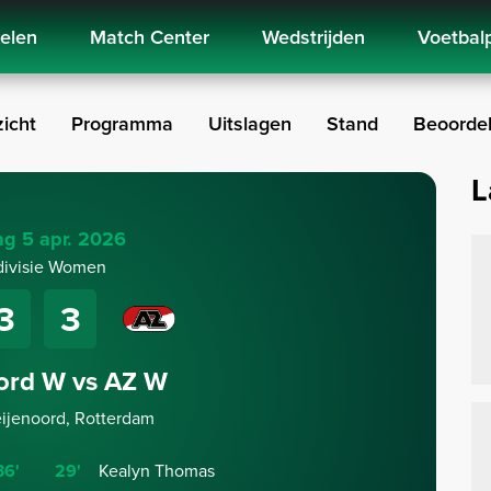
kelen
Match Center
Wedstrijden
Voetbal
icht
Programma
Uitslagen
Stand
Beoordel
L
g 5 apr. 2026
divisie Women
3
3
ord W vs AZ W
eijenoord, Rotterdam
36'
29'
Kealyn Thomas