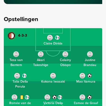
Opstellingen
4-3-3
Claire Dinkla
Tess van
Akari
Celainy
Justine
Bentem
Takeshige
Obispo
Brandau
Talia Della
Kokona Iwasaki
Mao Itamura
Peruta
Romée van de
Victoria Della
Esmee de Graaf