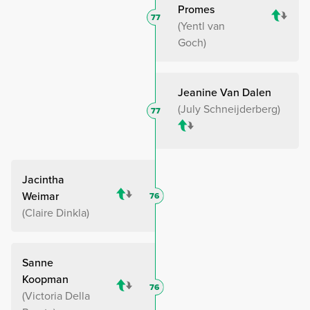
Promes
77
Yentl van
Goch
Jeanine Van Dalen
July Schneijderberg
77
Jacintha
Weimar
76
Claire Dinkla
Sanne
Koopman
76
Victoria Della