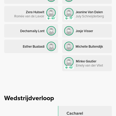
Zera Hulswit
Jeanine Van Dalen
Romée van de Lavoir
July Schneijderberg
63’
77’
Dechamaily Lont
Josje Visser
Esther Buabadi
Michelle Buitendijk
Minke Goutier
Emely van der Vliet
62’
Wedstrijdverloop
Cacharel