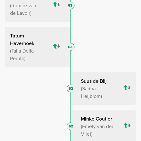
Romée van
63
de Lavoir
Tatum
Haverhoek
63
Talia Della
Peruta
Suus de Blij
Sarina
62
Heijblom
Minke Goutier
Emely van der
62
Vliet