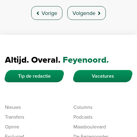
Vorige
Volgende
Altijd. Overal.
Feyenoord.
Tip de redactie
Vacatures
Nieuws
Columns
Transfers
Podcasts
Opinie
Maasboulevard
Exclusief
De Feijenoorder