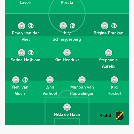
Lavoir
Peruta
Emely van der
July
Brigitte Franken
Vliet
Schneijderberg
Sarina Heijblom
Kim Hendriks
Stephanie
Aurélio
Yentl van
Lynn
Manoah van
Kiki
Goch
Verhoef
Houwelingen
Heshof
Nikki de Haan
4-3-3