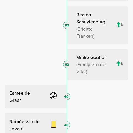
Regina
Schuylenburg
62
Brigitte
Franken
Minke Goutier
Emely van der
62
Vliet
Esmee de
40
Graaf
Romée van de
40
Lavoir