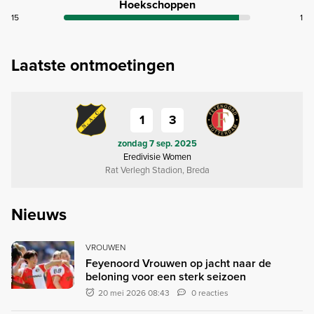
Hoekschoppen
15
1
Laatste ontmoetingen
1
3
zondag 7 sep. 2025
Eredivisie Women
Rat Verlegh Stadion, Breda
Nieuws
VROUWEN
Feyenoord Vrouwen op jacht naar de
beloning voor een sterk seizoen
20 mei 2026 08:43
0 reacties