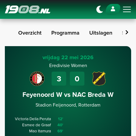
Navigation
Overzicht
Programma
Uitslagen
Stan
vrijdag 22 mei 2026
Eredivisie Women
3
0
Feyenoord W vs NAC Breda W
Stadion Feijenoord, Rotterdam
Victoria Della Peruta
12'
Esmee de Graaf
40'
Mao Itamura
69'