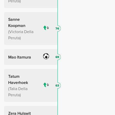
Peruta
Sanne
Koopman
76
Victoria Della
Peruta
Mao Itamura
69
Tatum
Haverhoek
63
Talia Della
Peruta
Zera Hulswit