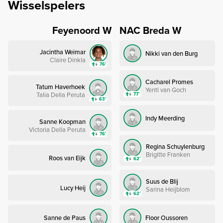
Wisselspelers
Feyenoord W
NAC Breda W
Jacintha Weimar
Nikki van den Burg
Claire Dinkla
76’
Cacharel Promes
Tatum Haverhoek
Yentl van Goch
Talia Della Peruta
77’
63’
Indy Meerding
Sanne Koopman
Victoria Della Peruta
76’
Regina Schuylenburg
Brigitte Franken
Roos van Eijk
62’
Suus de Blij
Lucy Heij
Sarina Heijblom
62’
Sanne de Paus
Floor Oussoren