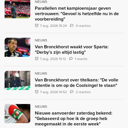
NIEUWS
Parallellen met kampioensjaar geven
vertrouwen: "Gevoel is hetzelfde nu in de
voorbereiding"
7 aug. 2026 15:24
0 reacties
NIEUWS
Van Bronckhorst waakt voor Sparta:
"Derby’s zijn altijd lastig"
7 aug. 2026 15:12
1 reactie
NIEUWS
Van Bronckhorst over titelkans: "De volle
intentie is om op de Coolsingel te staan"
7 aug. 2026 14:52
2 reacties
NIEUWS
Nieuwe aanvoerder zaterdag bekend:
"Gebaseerd op hoe ik de groep heb
meegemaakt in de eerste week"