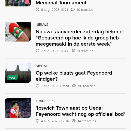
Memorial Tournament
6 aug. 2023 16:21
10 reacties
NIEUWS
Nieuwe aanvoerder zaterdag bekend:
"Gebaseerd op hoe ik de groep heb
meegemaakt in de eerste week"
7 aug. 2026 14:44
11 reacties
NIEUWS
Op welke plaats gaat Feyenoord
eindigen?
POLL
7 aug. 2026 07:28
96 reacties
TRANSFERS
'Ipswich Town aast op Ueda:
Feyenoord wacht nog op officieel bod'
4 aug. 2026 16:04
147 reacties