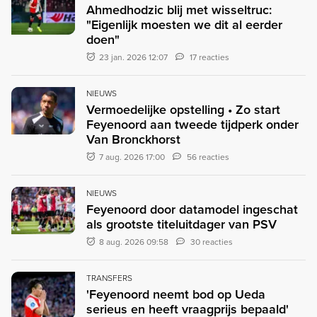
Ahmedhodzic blij met wisseltruc:
"Eigenlijk moesten we dit al eerder
doen"
23 jan. 2026 12:07
17 reacties
NIEUWS
Vermoedelijke opstelling • Zo start
Feyenoord aan tweede tijdperk onder
Van Bronckhorst
7 aug. 2026 17:00
56 reacties
NIEUWS
Feyenoord door datamodel ingeschat
als grootste titeluitdager van PSV
8 aug. 2026 09:58
30 reacties
TRANSFERS
'Feyenoord neemt bod op Ueda
serieus en heeft vraagprijs bepaald'