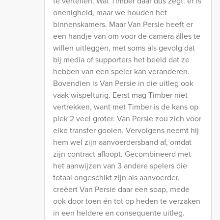
te vertellen. Wat Timber daar dus zegt: er is
onenigheid, maar we houden het
binnenskamers. Maar Van Persie heeft er
een handje van om voor de camera álles te
willen uitleggen, met soms als gevolg dat
bij media of supporters het beeld dat ze
hebben van een speler kan veranderen.
Bovendien is Van Persie in die uitleg ook
vaak wispelturig. Eerst mag Timber niet
vertrekken, want met Timber is de kans op
plek 2 veel groter. Van Persie zou zich voor
elke transfer gooien. Vervolgens neemt hij
hem wel zijn aanvoerdersband af, omdat
zijn contract afloopt. Gecombineerd met
het aanwijzen van 3 andere spelers die
totaal ongeschikt zijn als aanvoerder,
creëert Van Persie daar een soap, mede
ook door toen én tot op heden te verzaken
in een heldere en consequente uitleg.