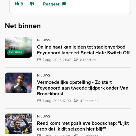
8
Reageer
Net binnen
NIEUWS
Online haat kan leiden tot stadionverbod:
Feyenoord lanceert Social Hate Switch Off
EXCLUSIEF
7 aug. 2026 21:07
8 reacties
NIEUWS
Vermoedelijke opstelling • Zo start
Feyenoord aan tweede tijdperk onder Van
Bronckhorst
7 aug. 2026 17:00
42 reacties
NIEUWS
Read komt met positieve boodschap: "Lijkt
erop dat ik dit seizoen hier blijf"
7 aug. 2026 16:05
35 reacties