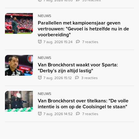
NIEUWS
Parallellen met kampioensjaar geven
vertrouwen: "Gevoel is hetzelfde nu in de
voorbereiding"
7 aug. 2026 15:24
7 reacties
NIEUWS
Van Bronckhorst waakt voor Sparta:
"Derby’s zijn altijd lastig"
7 aug. 2026 15:12
3 reacties
NIEUWS
Van Bronckhorst over titelkans: "De volle
intentie is om op de Coolsingel te staan"
7 aug. 2026 14:52
7 reacties