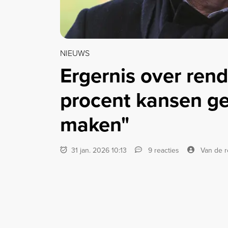
NIEUWS
Ergernis over ren
procent kansen g
maken"
31 jan. 2026 10:13
9 reacties
Van de r