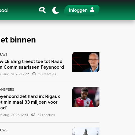
pool
Inloggen
et binnen
EUWS
wick Barg treedt toe tot Raad
n Commissarissen Feyenoord
6 aug. 2026 15:22
30 reacties
ANSFERS
eyenoord zet hard in: Rigaux
st minimaal 33 miljoen voor
ad'
6 aug. 2026 12:41
57 reacties
EUWS