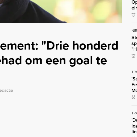
Op
ei
NI
St
dement: "Drie honderd
sp
"H
ehad om een goal te
TR
'S
Fe
Mo
edactie
TR
'D
lo
li