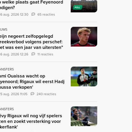
 welke plaats gaat Feyenoord
ndigen?
POLL
6 aug. 2026 12:30
65 reacties
EUWS
eijn negeert zelfopgelegd
reekverbod volgens perschef:
et was een jaar van uitersten"
6 aug. 2026 12:26
11 reacties
ANSFERS
ami Ouaissa wacht op
yenoord; Rigaux wil eerst Hadj
ussa verkopen'
5 aug. 2026 11:05
240 reacties
ANSFERS
évy Rigaux wil nog vijf spelers
zen en zoekt versterking voor
nkerflank'