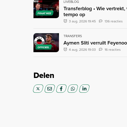
LIVEBLOG
Transferblog • Wie vertrekt,
tempo op
PRAAT MEE
3 aug. 2026 19:45
136 reacties
TRANSFERS
Aymen Sliti verruilt Feyenoo
OFFICIEEL
4 aug. 2026 19:03
16 reacties
Delen