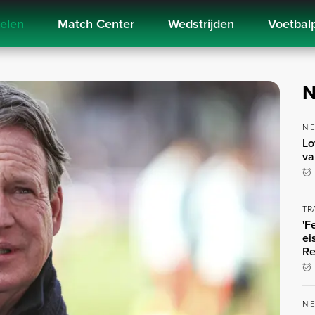
kelen
Match Center
Wedstrijden
Voetbal
N
NI
Lo
va
TR
'F
ei
Re
NI