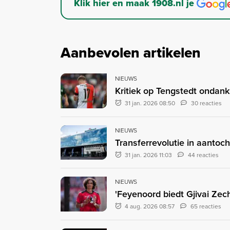
Klik hier en maak 1908.nl je
Aanbevolen artikelen
NIEUWS
Kritiek op Tengstedt ondank
31 jan. 2026 08:50
30 reacties
NIEUWS
Transferrevolutie in aantoch
31 jan. 2026 11:03
44 reacties
NIEUWS
'Feyenoord biedt Gjivai Zec
4 aug. 2026 08:57
65 reacties