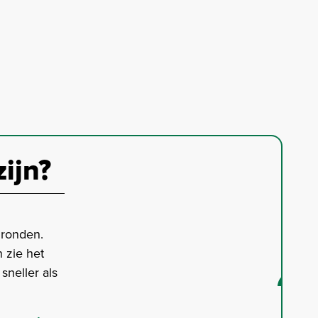
zijn?
gronden.
 zie het
neller als