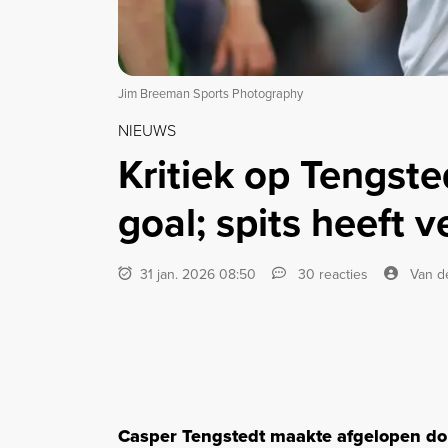
Jim Breeman Sports Photography
NIEUWS
Kritiek op Tengst
goal; spits heeft 
31 jan. 2026 08:50
30 reacties
Van d
Casper Tengstedt maakte afgelopen don