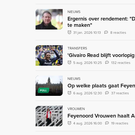
NIEUWS
Ergernis over rendement: "
te maken"
31 jan. 2026 10:13
8 reacties
TRANSFERS
'Givairo Read blijft voorlop
5 aug. 2026 10:25
132 reacties
NIEUWS
Op welke plaats gaat Feyen
POLL
6 aug. 2026 12:30
37 reacties
VROUWEN
Feyenoord Vrouwen haalt A
4 aug. 2026 16:00
19 reacties