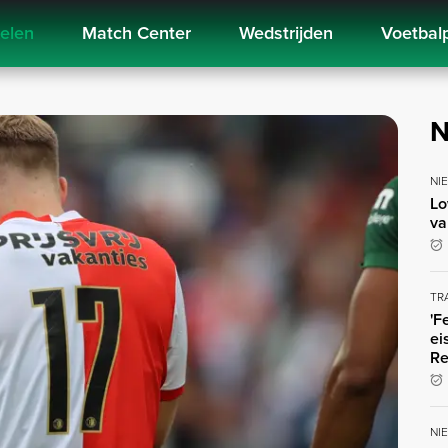
kelen
Match Center
Wedstrijden
Voetbal
N
NI
Lo
va
TR
'F
ei
Re
NI