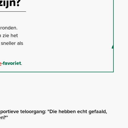
zijn?
gronden.
 zie het
neller als
-favoriet
.
sportieve teloorgang: "Die hebben echt gefaald,
n?''