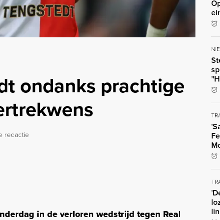
Op
ei
NI
St
sp
edt ondanks prachtige
"H
vertrekwens
TR
'S
e redactie
Fe
Mo
TR
'D
lo
li
derdag in de verloren wedstrijd tegen Real