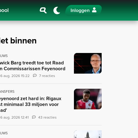
pool
Inloggen
et binnen
EUWS
wick Barg treedt toe tot Raad
n Commissarissen Feyenoord
6 aug. 2026 15:22
7 reacties
ANSFERS
eyenoord zet hard in: Rigaux
st minimaal 33 miljoen voor
ad'
6 aug. 2026 12:41
43 reacties
EUWS