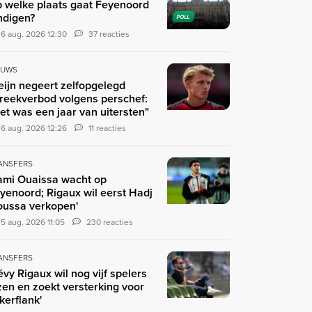
 welke plaats gaat Feyenoord
ndigen?
POLL
6 aug. 2026 12:30
37 reacties
EUWS
eijn negeert zelfopgelegd
reekverbod volgens perschef:
et was een jaar van uitersten"
6 aug. 2026 12:26
11 reacties
ANSFERS
ami Ouaissa wacht op
yenoord; Rigaux wil eerst Hadj
ussa verkopen'
5 aug. 2026 11:05
230 reacties
ANSFERS
évy Rigaux wil nog vijf spelers
zen en zoekt versterking voor
nkerflank'