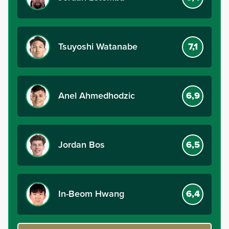
Tsuyoshi Watanabe
7,1
Anel Ahmedhodzic
6,9
Jordan Bos
6,5
In-Beom Hwang
6,4