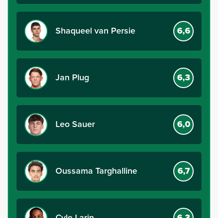
Shaqueel van Persie
6,6
Jan Plug
6,3
Leo Sauer
6,0
Oussama Targhalline
6,7
Cyle Larin
6,3