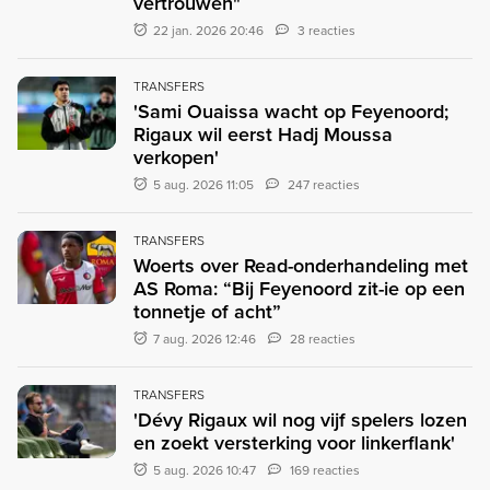
vertrouwen"
22 jan. 2026 20:46
3 reacties
TRANSFERS
'Sami Ouaissa wacht op Feyenoord;
Rigaux wil eerst Hadj Moussa
verkopen'
5 aug. 2026 11:05
247 reacties
TRANSFERS
Woerts over Read-onderhandeling met
AS Roma: “Bij Feyenoord zit-ie op een
tonnetje of acht”
7 aug. 2026 12:46
28 reacties
TRANSFERS
'Dévy Rigaux wil nog vijf spelers lozen
en zoekt versterking voor linkerflank'
5 aug. 2026 10:47
169 reacties