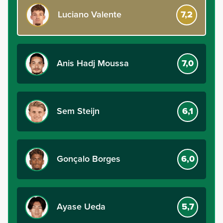
Luciano Valente
7,2
Anis Hadj Moussa
7,0
Sem Steijn
6,1
Gonçalo Borges
6,0
Ayase Ueda
5,7